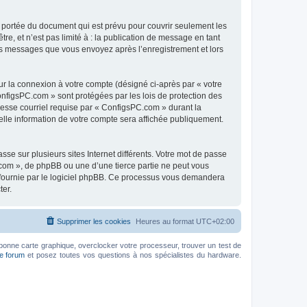
 portée du document qui est prévu pour couvrir seulement les
e, et n’est pas limité à : la publication de message en tant
 les messages que vous envoyez après l’enregistrement et lors
ur la connexion à votre compte (désigné ci-après par « votre
onfigsPC.com » sont protégées par les lois de protection des
resse courriel requise par « ConfigsPC.com » durant la
uelle information de votre compte sera affichée publiquement.
se sur plusieurs sites Internet différents. Votre mot de passe
com », de phpBB ou une d’une tierce partie ne peut vous
» fournie par le logiciel phpBB. Ce processus vous demandera
ter.
Supprimer les cookies
Heures au format
UTC+02:00
bonne carte graphique, overclocker votre processeur, trouver un test de
le forum
et posez toutes vos questions à nos spécialistes du hardware.