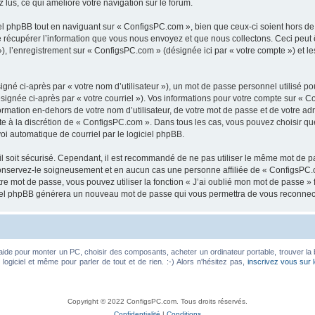
z lus, ce qui améliore votre navigation sur le forum.
 phpBB tout en naviguant sur « ConfigsPC.com », bien que ceux-ci soient hors de
écupérer l’information que vous nous envoyez et que nous collectons. Ceci peut êtr
 »), l’enregistrement sur « ConfigsPC.com » (désignée ici par « votre compte ») et
gné ci-après par « votre nom d’utilisateur »), un mot de passe personnel utilisé po
signée ci-après par « votre courriel »). Vos informations pour votre compte sur « C
mation en-dehors de votre nom d’utilisateur, de votre mot de passe et de votre ad
ste à la discrétion de « ConfigsPC.com ». Dans tous les cas, vous pouvez choisir q
voi automatique de courriel par le logiciel phpBB.
l soit sécurisé. Cependant, il est recommandé de ne pas utiliser le même mot de pas
onservez-le soigneusement et en aucun cas une personne affiliée de « ConfigsPC.
re mot de passe, vous pouvez utiliser la fonction « J’ai oublié mon mot de passe 
logiciel phpBB générera un nouveau mot de passe qui vous permettra de vous reconnec
aide pour monter un PC, choisir des composants, acheter un ordinateur portable, trouver la 
ogiciel et même pour parler de tout et de rien. :-) Alors n'hésitez pas,
inscrivez vous sur 
Copyright © 2022 ConfigsPC.com. Tous droits réservés.
Confidentialité
|
Conditions