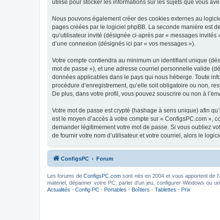
utilisé pour stocker les informations sur les sujets que vous ave
Nous pouvons également créer des cookies externes au logiciel
pages créées par le logiciel phpBB. La seconde manière est de r
qu’utilisateur invité (désignée ci-après par « messages invités
d’une connexion (désignés ici par « vos messages »).
Votre compte contiendra au minimum un identifiant unique (dési
mot de passe »), et une adresse courriel personnelle valide (dé
données applicables dans le pays qui nous héberge. Toute infor
procédure d’enregistrement, qu’elle soit obligatoire ou non, re
De plus, dans votre profil, vous pouvez souscrire ou non à l’en
Votre mot de passe est crypté (hashage à sens unique) afin qu’i
est le moyen d’accès à votre compte sur « ConfigsPC.com », c
demander légitimement votre mot de passe. Si vous oubliez vot
de fournir votre nom d’utilisateur et votre courriel, alors le 
ConfigsPC
Forum
Les forums de
ConfigsPC.com
sont nés en 2004 et vous apportent de l'
matériel, dépanner votre PC, parler d'un jeu, configurer Windows ou un l
Actualités
-
Config PC
-
Portables
-
Boîtiers
-
Tablettes
-
Prix