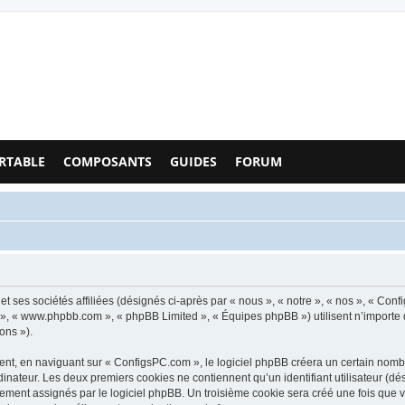
Configs PC - Forum
RTABLE
COMPOSANTS
GUIDES
FORUM
t ses sociétés affiliées (désignés ci-après par « nous », « notre », « nos », « Co
pBB », « www.phpbb.com », « phpBB Limited », « Équipes phpBB ») utilisent n’importe
ons »).
t, en naviguant sur « ConfigsPC.com », le logiciel phpBB créera un certain nombre 
inateur. Les deux premiers cookies ne contiennent qu’un identifiant utilisateur (dési
uement assignés par le logiciel phpBB. Un troisième cookie sera créé une fois que 