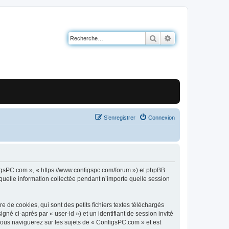
Rechercher
Recherche avancé
S’enregistrer
Connexion
nfigsPC.com », « https://www.configspc.com/forum ») et phpBB
 quelle information collectée pendant n’importe quelle session
de cookies, qui sont des petits fichiers textes téléchargés
gné ci-après par « user-id ») et un identifiant de session invité
vous naviguerez sur les sujets de « ConfigsPC.com » et est