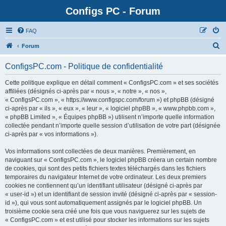
Configs PC - Forum
FAQ
Forum
ConfigsPC.com - Politique de confidentialité
Cette politique explique en détail comment « ConfigsPC.com » et ses sociétés
affiliées (désignés ci-après par « nous », « notre », « nos »,
« ConfigsPC.com », « https://www.configspc.com/forum ») et phpBB (désigné
ci-après par « ils », « eux », « leur », « logiciel phpBB », « www.phpbb.com »,
« phpBB Limited », « Équipes phpBB ») utilisent n’importe quelle information
collectée pendant n’importe quelle session d’utilisation de votre part (désignée
ci-après par « vos informations »).
Vos informations sont collectées de deux manières. Premièrement, en
naviguant sur « ConfigsPC.com », le logiciel phpBB créera un certain nombre
de cookies, qui sont des petits fichiers textes téléchargés dans les fichiers
temporaires du navigateur Internet de votre ordinateur. Les deux premiers
cookies ne contiennent qu’un identifiant utilisateur (désigné ci-après par
« user-id ») et un identifiant de session invité (désigné ci-après par « session-
id »), qui vous sont automatiquement assignés par le logiciel phpBB. Un
troisième cookie sera créé une fois que vous naviguerez sur les sujets de
« ConfigsPC.com » et est utilisé pour stocker les informations sur les sujets