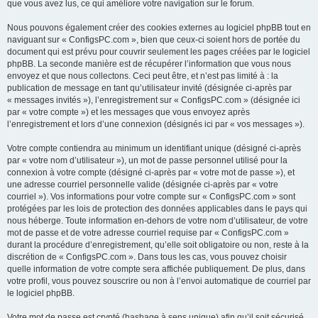
que vous avez lus, ce qui améliore votre navigation sur le forum.
Nous pouvons également créer des cookies externes au logiciel phpBB tout en
naviguant sur « ConfigsPC.com », bien que ceux-ci soient hors de portée du
document qui est prévu pour couvrir seulement les pages créées par le logiciel
phpBB. La seconde manière est de récupérer l’information que vous nous
envoyez et que nous collectons. Ceci peut être, et n’est pas limité à : la
publication de message en tant qu’utilisateur invité (désignée ci-après par
« messages invités »), l’enregistrement sur « ConfigsPC.com » (désignée ici
par « votre compte ») et les messages que vous envoyez après
l’enregistrement et lors d’une connexion (désignés ici par « vos messages »).
Votre compte contiendra au minimum un identifiant unique (désigné ci-après
par « votre nom d’utilisateur »), un mot de passe personnel utilisé pour la
connexion à votre compte (désigné ci-après par « votre mot de passe »), et
une adresse courriel personnelle valide (désignée ci-après par « votre
courriel »). Vos informations pour votre compte sur « ConfigsPC.com » sont
protégées par les lois de protection des données applicables dans le pays qui
nous héberge. Toute information en-dehors de votre nom d’utilisateur, de votre
mot de passe et de votre adresse courriel requise par « ConfigsPC.com »
durant la procédure d’enregistrement, qu’elle soit obligatoire ou non, reste à la
discrétion de « ConfigsPC.com ». Dans tous les cas, vous pouvez choisir
quelle information de votre compte sera affichée publiquement. De plus, dans
votre profil, vous pouvez souscrire ou non à l’envoi automatique de courriel par
le logiciel phpBB.
Votre mot de passe est crypté (hashage à sens unique) afin qu’il soit sécurisé.