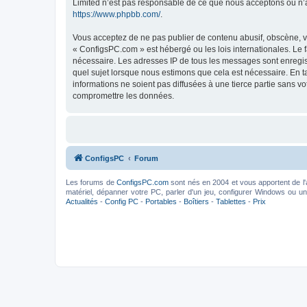
Limited n’est pas responsable de ce que nous acceptons ou n’
https://www.phpbb.com/
.
Vous acceptez de ne pas publier de contenu abusif, obscène, vu
« ConfigsPC.com » est hébergé ou les lois internationales. Le 
nécessaire. Les adresses IP de tous les messages sont enregis
quel sujet lorsque nous estimons que cela est nécessaire. En 
informations ne soient pas diffusées à une tierce partie sans 
compromettre les données.
ConfigsPC
Forum
Les forums de
ConfigsPC.com
sont nés en 2004 et vous apportent de l'
matériel, dépanner votre PC, parler d'un jeu, configurer Windows ou un l
Actualités
-
Config PC
-
Portables
-
Boîtiers
-
Tablettes
-
Prix