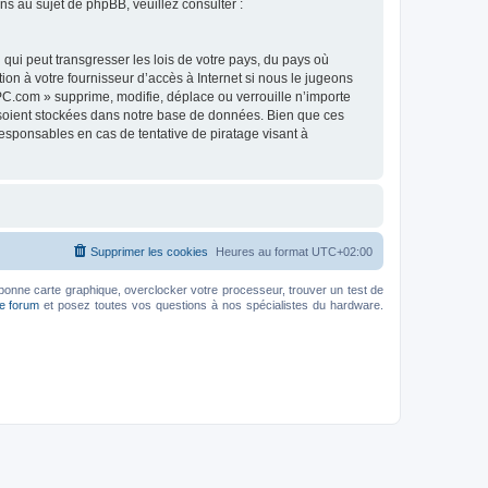
 au sujet de phpBB, veuillez consulter :
qui peut transgresser les lois de votre pays, du pays où
on à votre fournisseur d’accès à Internet si nous le jugeons
C.com » supprime, modifie, déplace ou verrouille n’importe
 soient stockées dans notre base de données. Bien que ces
esponsables en cas de tentative de piratage visant à
Supprimer les cookies
Heures au format
UTC+02:00
bonne carte graphique, overclocker votre processeur, trouver un test de
le forum
et posez toutes vos questions à nos spécialistes du hardware.