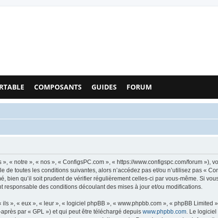
Configs PC - Forum
RTABLE
COMPOSANTS
GUIDES
FORUM
», « notre », « nos », « ConfigsPC.com », « https://www.configspc.com/forum »), v
e de toutes les conditions suivantes, alors n’accédez pas et/ou n’utilisez pas « C
, bien qu’il soit prudent de vérifier régulièrement celles-ci par vous-même. Si vou
t responsable des conditions découlant des mises à jour et/ou modifications.
ls », « eux », « leur », « logiciel phpBB », « www.phpbb.com », « phpBB Limited »,
-après par « GPL ») et qui peut être téléchargé depuis
www.phpbb.com
. Le logicie