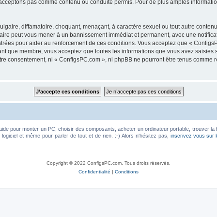
acceptons pas comme contenu ou conduite permis. Pour de plus amples informations
lgaire, diffamatoire, choquant, menaçant, à caractère sexuel ou tout autre contenu 
faire peut vous mener à un bannissement immédiat et permanent, avec une notificati
trées pour aider au renforcement de ces conditions. Vous acceptez que « ConfigsP
tant que membre, vous acceptez que toutes les informations que vous avez saisies
votre consentement, ni « ConfigsPC.com », ni phpBB ne pourront être tenus comme r
aide pour monter un PC, choisir des composants, acheter un ordinateur portable, trouver la 
ogiciel et même pour parler de tout et de rien. :-) Alors n'hésitez pas,
inscrivez vous sur 
Copyright © 2022 ConfigsPC.com. Tous droits réservés.
Confidentialité
|
Conditions