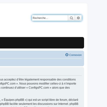
Rechercher
Recherche avancé
Connexion
ous acceptez d’être légalement responsable des conditions
onfigsPC.com ». Nous pouvons modifier celles-ci à n’importe
s continuez d’utiliser « ConfigsPC.com » alors que des
 « Équipes phpBB ») qui est un script libre de forum, déclaré
l phpBB facilite seulement les discussions sur Internet. phpBB