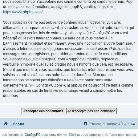
nous acceptons ou n’acceptons pas comme contenu ou conduite permis. Pour
de plus amples informations au sujet de phpBB, veuillez consulter :
https://www.phpbb.com/
.
Vous acceptez de ne pas publier de contenu abusif, obscène, vulgaire,
diffamatoire, choquant, menaçant, à caractère sexuel ou tout autre contenu qui
peut transgresser les lois de votre pays, du pays où « ConfigsPC.com » est
hébergé ou les lois internationales. Le faire peut vous mener à un
bannissement immédiat et permanent, avec une notification à votre fournisseur
d’accès à Internet si nous le jugeons nécessaire. Les adresses IP de tous les
messages sont enregistrées pour aider au renforcement de ces conditions.
Vous acceptez que « ConfigsPC.com » supprime, modifie, déplace ou
verrouille n’importe quel sujet lorsque nous estimons que cela est nécessaire.
En tant que membre, vous acceptez que toutes les informations que vous avez
saisies soient stockées dans notre base de données. Bien que ces
informations ne soient pas diffusées à une tierce partie sans votre
consentement, ni « ConfigsPC.com », ni phpBB ne pourront être tenus comme
responsables en cas de tentative de piratage visant à compromettre les
données.
Forum
Heures au format
UTC+02:00
Les forums de
ConfigsPC.com
sont nés en 2004 et vous apportent de l'aide pour monter