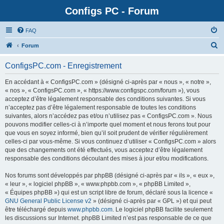
Configs PC - Forum
FAQ
Forum
ConfigsPC.com - Enregistrement
En accédant à « ConfigsPC.com » (désigné ci-après par « nous », « notre »,
« nos », « ConfigsPC.com », « https://www.configspc.com/forum »), vous
acceptez d’être légalement responsable des conditions suivantes. Si vous
n’acceptez pas d’être légalement responsable de toutes les conditions
suivantes, alors n’accédez pas et/ou n’utilisez pas « ConfigsPC.com ». Nous
pouvons modifier celles-ci à n’importe quel moment et nous ferons tout pour
que vous en soyez informé, bien qu’il soit prudent de vérifier régulièrement
celles-ci par vous-même. Si vous continuez d’utiliser « ConfigsPC.com » alors
que des changements ont été effectués, vous acceptez d’être légalement
responsable des conditions découlant des mises à jour et/ou modifications.
Nos forums sont développés par phpBB (désigné ci-après par « ils », « eux »,
« leur », « logiciel phpBB », « www.phpbb.com », « phpBB Limited »,
« Équipes phpBB ») qui est un script libre de forum, déclaré sous la licence «
GNU General Public License v2
» (désigné ci-après par « GPL ») et qui peut
être téléchargé depuis
www.phpbb.com
. Le logiciel phpBB facilite seulement
les discussions sur Internet. phpBB Limited n’est pas responsable de ce que