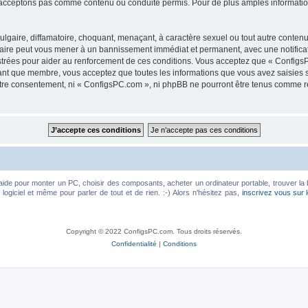
acceptons pas comme contenu ou conduite permis. Pour de plus amples informations
lgaire, diffamatoire, choquant, menaçant, à caractère sexuel ou tout autre contenu 
faire peut vous mener à un bannissement immédiat et permanent, avec une notificati
trées pour aider au renforcement de ces conditions. Vous acceptez que « ConfigsP
tant que membre, vous acceptez que toutes les informations que vous avez saisies
votre consentement, ni « ConfigsPC.com », ni phpBB ne pourront être tenus comme r
aide pour monter un PC, choisir des composants, acheter un ordinateur portable, trouver la 
ogiciel et même pour parler de tout et de rien. :-) Alors n'hésitez pas,
inscrivez vous sur 
Copyright © 2022 ConfigsPC.com. Tous droits réservés.
Confidentialité
|
Conditions