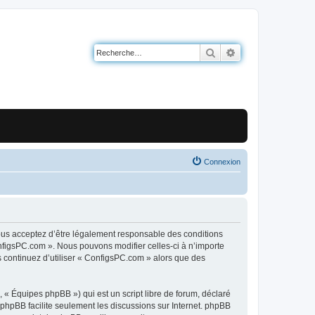
Rechercher
Recherche avancé
Connexion
ous acceptez d’être légalement responsable des conditions
onfigsPC.com ». Nous pouvons modifier celles-ci à n’importe
s continuez d’utiliser « ConfigsPC.com » alors que des
 « Équipes phpBB ») qui est un script libre de forum, déclaré
l phpBB facilite seulement les discussions sur Internet. phpBB