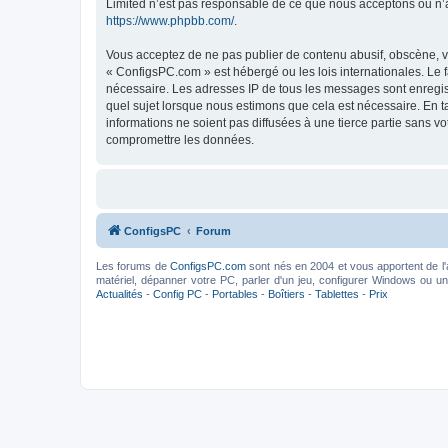
Limited n’est pas responsable de ce que nous acceptons ou n’
https://www.phpbb.com/
.
Vous acceptez de ne pas publier de contenu abusif, obscène, vu
« ConfigsPC.com » est hébergé ou les lois internationales. Le 
nécessaire. Les adresses IP de tous les messages sont enregis
quel sujet lorsque nous estimons que cela est nécessaire. En 
informations ne soient pas diffusées à une tierce partie sans 
compromettre les données.
ConfigsPC
Forum
Les forums de
ConfigsPC.com
sont nés en 2004 et vous apportent de l'
matériel, dépanner votre PC, parler d'un jeu, configurer Windows ou un l
Actualités
-
Config PC
-
Portables
-
Boîtiers
-
Tablettes
-
Prix