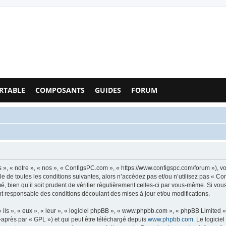
Configs PC - Forum
RTABLE
COMPOSANTS
GUIDES
FORUM
», « notre », « nos », « ConfigsPC.com », « https://www.configspc.com/forum »), v
e de toutes les conditions suivantes, alors n’accédez pas et/ou n’utilisez pas « C
, bien qu’il soit prudent de vérifier régulièrement celles-ci par vous-même. Si vou
t responsable des conditions découlant des mises à jour et/ou modifications.
ls », « eux », « leur », « logiciel phpBB », « www.phpbb.com », « phpBB Limited »,
-après par « GPL ») et qui peut être téléchargé depuis
www.phpbb.com
. Le logicie