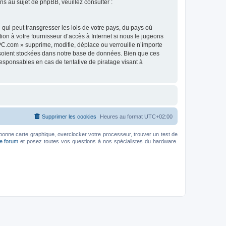
 au sujet de phpBB, veuillez consulter :
qui peut transgresser les lois de votre pays, du pays où
on à votre fournisseur d’accès à Internet si nous le jugeons
C.com » supprime, modifie, déplace ou verrouille n’importe
 soient stockées dans notre base de données. Bien que ces
esponsables en cas de tentative de piratage visant à
Supprimer les cookies
Heures au format
UTC+02:00
bonne carte graphique, overclocker votre processeur, trouver un test de
le forum
et posez toutes vos questions à nos spécialistes du hardware.