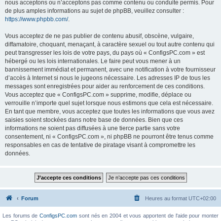
nous acceptons ou n’acceptons pas comme contenu ou conduite permis. Pour
de plus amples informations au sujet de phpBB, veuillez consulter :
https://www.phpbb.com/
.
Vous acceptez de ne pas publier de contenu abusif, obscène, vulgaire,
diffamatoire, choquant, menaçant, à caractère sexuel ou tout autre contenu qui
peut transgresser les lois de votre pays, du pays où « ConfigsPC.com » est
hébergé ou les lois internationales. Le faire peut vous mener à un
bannissement immédiat et permanent, avec une notification à votre fournisseur
d’accès à Internet si nous le jugeons nécessaire. Les adresses IP de tous les
messages sont enregistrées pour aider au renforcement de ces conditions.
Vous acceptez que « ConfigsPC.com » supprime, modifie, déplace ou
verrouille n’importe quel sujet lorsque nous estimons que cela est nécessaire.
En tant que membre, vous acceptez que toutes les informations que vous avez
saisies soient stockées dans notre base de données. Bien que ces
informations ne soient pas diffusées à une tierce partie sans votre
consentement, ni « ConfigsPC.com », ni phpBB ne pourront être tenus comme
responsables en cas de tentative de piratage visant à compromettre les
données.
Forum
Heures au format
UTC+02:00
Les forums de
ConfigsPC.com
sont nés en 2004 et vous apportent de l'aide pour monter