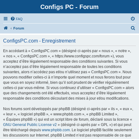
Configs PC - Forum
FAQ
Forum
ConfigsPC.com - Enregistrement
En accédant à « ConfigsPC.com » (désigné ci-après par « nous », « notre »,
« nos », « ConfigsPC.com », « https://www.configspc.com/forum »), vous
acceptez d’être légalement responsable des conditions suivantes. Si vous
n’acceptez pas d’être légalement responsable de toutes les conditions
suivantes, alors n’accédez pas et/ou n’utilisez pas « ConfigsPC.com ». Nous
pouvons modifier celles-ci à n’importe quel moment et nous ferons tout pour
que vous en soyez informé, bien qu’il soit prudent de vérifier régulièrement
celles-ci par vous-même. Si vous continuez d’utiliser « ConfigsPC.com » alors
que des changements ont été effectués, vous acceptez d’être légalement
responsable des conditions découlant des mises à jour et/ou modifications.
Nos forums sont développés par phpBB (désigné ci-après par « ils », « eux »,
« leur », « logiciel phpBB », « www.phpbb.com », « phpBB Limited »,
« Équipes phpBB ») qui est un script libre de forum, déclaré sous la licence «
GNU General Public License v2
» (désigné ci-après par « GPL ») et qui peut
être téléchargé depuis
www.phpbb.com
. Le logiciel phpBB facilite seulement
les discussions sur Internet. phpBB Limited n’est pas responsable de ce que