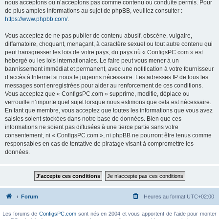
nous acceptons ou n’acceptons pas comme contenu ou conduite permis. Pour
de plus amples informations au sujet de phpBB, veuillez consulter :
https://www.phpbb.com/
.
Vous acceptez de ne pas publier de contenu abusif, obscène, vulgaire,
diffamatoire, choquant, menaçant, à caractère sexuel ou tout autre contenu qui
peut transgresser les lois de votre pays, du pays où « ConfigsPC.com » est
hébergé ou les lois internationales. Le faire peut vous mener à un
bannissement immédiat et permanent, avec une notification à votre fournisseur
d’accès à Internet si nous le jugeons nécessaire. Les adresses IP de tous les
messages sont enregistrées pour aider au renforcement de ces conditions.
Vous acceptez que « ConfigsPC.com » supprime, modifie, déplace ou
verrouille n’importe quel sujet lorsque nous estimons que cela est nécessaire.
En tant que membre, vous acceptez que toutes les informations que vous avez
saisies soient stockées dans notre base de données. Bien que ces
informations ne soient pas diffusées à une tierce partie sans votre
consentement, ni « ConfigsPC.com », ni phpBB ne pourront être tenus comme
responsables en cas de tentative de piratage visant à compromettre les
données.
Forum
Heures au format
UTC+02:00
Les forums de
ConfigsPC.com
sont nés en 2004 et vous apportent de l'aide pour monter