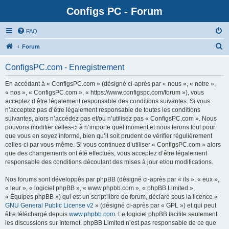
Configs PC - Forum
FAQ
Forum
ConfigsPC.com - Enregistrement
En accédant à « ConfigsPC.com » (désigné ci-après par « nous », « notre »,
« nos », « ConfigsPC.com », « https://www.configspc.com/forum »), vous
acceptez d’être légalement responsable des conditions suivantes. Si vous
n’acceptez pas d’être légalement responsable de toutes les conditions
suivantes, alors n’accédez pas et/ou n’utilisez pas « ConfigsPC.com ». Nous
pouvons modifier celles-ci à n’importe quel moment et nous ferons tout pour
que vous en soyez informé, bien qu’il soit prudent de vérifier régulièrement
celles-ci par vous-même. Si vous continuez d’utiliser « ConfigsPC.com » alors
que des changements ont été effectués, vous acceptez d’être légalement
responsable des conditions découlant des mises à jour et/ou modifications.
Nos forums sont développés par phpBB (désigné ci-après par « ils », « eux »,
« leur », « logiciel phpBB », « www.phpbb.com », « phpBB Limited »,
« Équipes phpBB ») qui est un script libre de forum, déclaré sous la licence «
GNU General Public License v2
» (désigné ci-après par « GPL ») et qui peut
être téléchargé depuis
www.phpbb.com
. Le logiciel phpBB facilite seulement
les discussions sur Internet. phpBB Limited n’est pas responsable de ce que