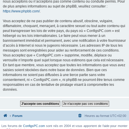
nous acceptons ou n’acceptons pas comme contenu ou conduite permis. Pour
de plus amples informations au sujet de phpBB, veuillez consulter :
https://www.phpbb.com/
.
Vous acceptez de ne pas publier de contenu abusif, obscène, vulgaire,
diffamatoire, choquant, menaçant, à caractère sexuel ou tout autre contenu qui
peut transgresser les lois de votre pays, du pays où « ConfigsPC.com » est
hébergé ou les lois internationales. Le faire peut vous mener à un
bannissement immédiat et permanent, avec une notification à votre fournisseur
d’accès à Internet si nous le jugeons nécessaire. Les adresses IP de tous les
messages sont enregistrées pour aider au renforcement de ces conditions.
Vous acceptez que « ConfigsPC.com » supprime, modifie, déplace ou
verrouille n’importe quel sujet lorsque nous estimons que cela est nécessaire.
En tant que membre, vous acceptez que toutes les informations que vous avez
saisies soient stockées dans notre base de données. Bien que ces
informations ne soient pas diffusées à une tierce partie sans votre
consentement, ni « ConfigsPC.com », ni phpBB ne pourront être tenus comme
responsables en cas de tentative de piratage visant à compromettre les
données.
Forum
Heures au format
UTC+02:00
Les forums de
ConfigsPC.com
sont nés en 2004 et vous apportent de l'aide pour monter