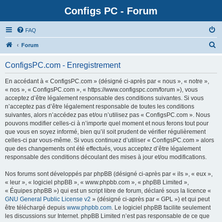
Configs PC - Forum
FAQ
Forum
ConfigsPC.com - Enregistrement
En accédant à « ConfigsPC.com » (désigné ci-après par « nous », « notre »,
« nos », « ConfigsPC.com », « https://www.configspc.com/forum »), vous
acceptez d’être légalement responsable des conditions suivantes. Si vous
n’acceptez pas d’être légalement responsable de toutes les conditions
suivantes, alors n’accédez pas et/ou n’utilisez pas « ConfigsPC.com ». Nous
pouvons modifier celles-ci à n’importe quel moment et nous ferons tout pour
que vous en soyez informé, bien qu’il soit prudent de vérifier régulièrement
celles-ci par vous-même. Si vous continuez d’utiliser « ConfigsPC.com » alors
que des changements ont été effectués, vous acceptez d’être légalement
responsable des conditions découlant des mises à jour et/ou modifications.
Nos forums sont développés par phpBB (désigné ci-après par « ils », « eux »,
« leur », « logiciel phpBB », « www.phpbb.com », « phpBB Limited »,
« Équipes phpBB ») qui est un script libre de forum, déclaré sous la licence «
GNU General Public License v2
» (désigné ci-après par « GPL ») et qui peut
être téléchargé depuis
www.phpbb.com
. Le logiciel phpBB facilite seulement
les discussions sur Internet. phpBB Limited n’est pas responsable de ce que