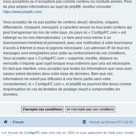
nous acceptons ou n’acceptons pas comme contenu ou conduite permis. Pour
de plus amples informations au sujet de phpBB, veuillez consulter :
https://www.phpbb.com/
.
Vous acceptez de ne pas publier de contenu abusif, obscène, vulgaire,
diffamatoire, choquant, menaçant, à caractère sexuel ou tout autre contenu qui
peut transgresser les lois de votre pays, du pays où « ConfigsPC.com » est
hébergé ou les lois internationales. Le faire peut vous mener à un
bannissement immédiat et permanent, avec une notification à votre fournisseur
d’accès à Internet si nous le jugeons nécessaire. Les adresses IP de tous les
messages sont enregistrées pour aider au renforcement de ces conditions.
Vous acceptez que « ConfigsPC.com » supprime, modifie, déplace ou
verrouille n’importe quel sujet lorsque nous estimons que cela est nécessaire.
En tant que membre, vous acceptez que toutes les informations que vous avez
saisies soient stockées dans notre base de données. Bien que ces
informations ne soient pas diffusées à une tierce partie sans votre
consentement, ni « ConfigsPC.com », ni phpBB ne pourront être tenus comme
responsables en cas de tentative de piratage visant à compromettre les
données.
Forum
Heures au format
UTC+02:00
Les forums de
ConfigsPC.com
sont nés en 2004 et vous apportent de l'aide pour monter