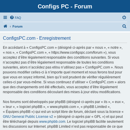
Configs PC - Forum
FAQ
Forum
ConfigsPC.com - Enregistrement
En accédant à « ConfigsPC.com » (désigné ci-après par « nous », « notre »,
« nos », « ConfigsPC.com », « https://www.configspc.com/forum »), vous
acceptez d’être légalement responsable des conditions suivantes. Si vous
n’acceptez pas d’être légalement responsable de toutes les conditions
suivantes, alors n’accédez pas et/ou n’utilisez pas « ConfigsPC.com ». Nous
pouvons modifier celles-ci à n’importe quel moment et nous ferons tout pour
que vous en soyez informé, bien qu’il soit prudent de vérifier régulièrement
celles-ci par vous-même. Si vous continuez d’utiliser « ConfigsPC.com » alors
que des changements ont été effectués, vous acceptez d’être légalement
responsable des conditions découlant des mises à jour et/ou modifications.
Nos forums sont développés par phpBB (désigné ci-après par « ils », « eux »,
« leur », « logiciel phpBB », « www.phpbb.com », « phpBB Limited »,
« Équipes phpBB ») qui est un script libre de forum, déclaré sous la licence «
GNU General Public License v2
» (désigné ci-après par « GPL ») et qui peut
être téléchargé depuis
www.phpbb.com
. Le logiciel phpBB facilite seulement
les discussions sur Internet. phpBB Limited n’est pas responsable de ce que