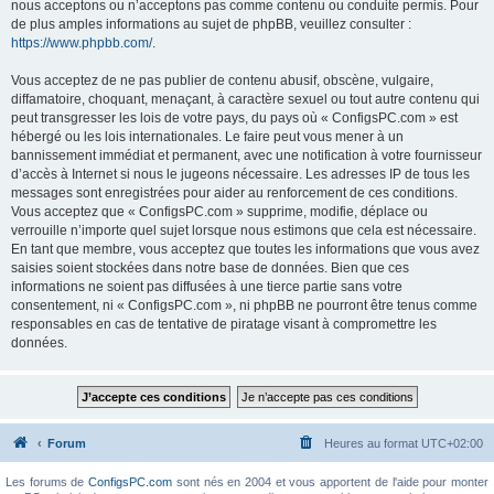
nous acceptons ou n’acceptons pas comme contenu ou conduite permis. Pour
de plus amples informations au sujet de phpBB, veuillez consulter :
https://www.phpbb.com/
.
Vous acceptez de ne pas publier de contenu abusif, obscène, vulgaire,
diffamatoire, choquant, menaçant, à caractère sexuel ou tout autre contenu qui
peut transgresser les lois de votre pays, du pays où « ConfigsPC.com » est
hébergé ou les lois internationales. Le faire peut vous mener à un
bannissement immédiat et permanent, avec une notification à votre fournisseur
d’accès à Internet si nous le jugeons nécessaire. Les adresses IP de tous les
messages sont enregistrées pour aider au renforcement de ces conditions.
Vous acceptez que « ConfigsPC.com » supprime, modifie, déplace ou
verrouille n’importe quel sujet lorsque nous estimons que cela est nécessaire.
En tant que membre, vous acceptez que toutes les informations que vous avez
saisies soient stockées dans notre base de données. Bien que ces
informations ne soient pas diffusées à une tierce partie sans votre
consentement, ni « ConfigsPC.com », ni phpBB ne pourront être tenus comme
responsables en cas de tentative de piratage visant à compromettre les
données.
Forum
Heures au format
UTC+02:00
Les forums de
ConfigsPC.com
sont nés en 2004 et vous apportent de l'aide pour monter