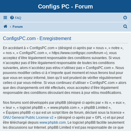
Configs PC - Forum
FAQ
Forum
ConfigsPC.com - Enregistrement
En accédant à « ConfigsPC.com » (désigné ci-après par « nous », « notre »,
« nos », « ConfigsPC.com », « https://www.configspc.com/forum »), vous
acceptez d’être légalement responsable des conditions suivantes. Si vous
n’acceptez pas d’être légalement responsable de toutes les conditions
suivantes, alors n’accédez pas et/ou n’utilisez pas « ConfigsPC.com ». Nous
pouvons modifier celles-ci à n’importe quel moment et nous ferons tout pour
que vous en soyez informé, bien qu’il soit prudent de vérifier régulièrement
celles-ci par vous-même. Si vous continuez d’utiliser « ConfigsPC.com » alors
que des changements ont été effectués, vous acceptez d’être légalement
responsable des conditions découlant des mises à jour et/ou modifications.
Nos forums sont développés par phpBB (désigné ci-après par « ils », « eux »,
« leur », « logiciel phpBB », « www.phpbb.com », « phpBB Limited »,
« Équipes phpBB ») qui est un script libre de forum, déclaré sous la licence «
GNU General Public License v2
» (désigné ci-après par « GPL ») et qui peut
être téléchargé depuis
www.phpbb.com
. Le logiciel phpBB facilite seulement
les discussions sur Internet. phpBB Limited n’est pas responsable de ce que