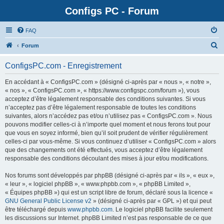
Configs PC - Forum
FAQ
Forum
ConfigsPC.com - Enregistrement
En accédant à « ConfigsPC.com » (désigné ci-après par « nous », « notre »,
« nos », « ConfigsPC.com », « https://www.configspc.com/forum »), vous
acceptez d’être légalement responsable des conditions suivantes. Si vous
n’acceptez pas d’être légalement responsable de toutes les conditions
suivantes, alors n’accédez pas et/ou n’utilisez pas « ConfigsPC.com ». Nous
pouvons modifier celles-ci à n’importe quel moment et nous ferons tout pour
que vous en soyez informé, bien qu’il soit prudent de vérifier régulièrement
celles-ci par vous-même. Si vous continuez d’utiliser « ConfigsPC.com » alors
que des changements ont été effectués, vous acceptez d’être légalement
responsable des conditions découlant des mises à jour et/ou modifications.
Nos forums sont développés par phpBB (désigné ci-après par « ils », « eux »,
« leur », « logiciel phpBB », « www.phpbb.com », « phpBB Limited »,
« Équipes phpBB ») qui est un script libre de forum, déclaré sous la licence «
GNU General Public License v2
» (désigné ci-après par « GPL ») et qui peut
être téléchargé depuis
www.phpbb.com
. Le logiciel phpBB facilite seulement
les discussions sur Internet. phpBB Limited n’est pas responsable de ce que