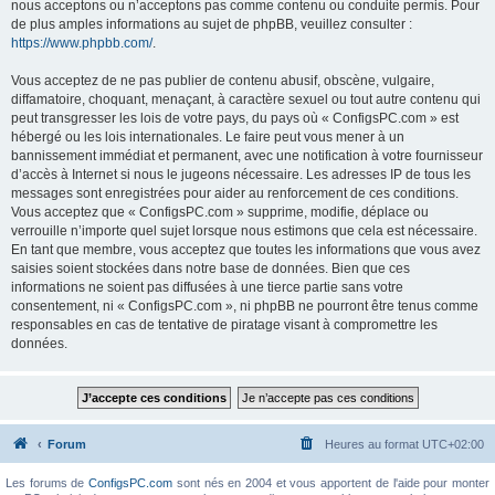
nous acceptons ou n’acceptons pas comme contenu ou conduite permis. Pour
de plus amples informations au sujet de phpBB, veuillez consulter :
https://www.phpbb.com/
.
Vous acceptez de ne pas publier de contenu abusif, obscène, vulgaire,
diffamatoire, choquant, menaçant, à caractère sexuel ou tout autre contenu qui
peut transgresser les lois de votre pays, du pays où « ConfigsPC.com » est
hébergé ou les lois internationales. Le faire peut vous mener à un
bannissement immédiat et permanent, avec une notification à votre fournisseur
d’accès à Internet si nous le jugeons nécessaire. Les adresses IP de tous les
messages sont enregistrées pour aider au renforcement de ces conditions.
Vous acceptez que « ConfigsPC.com » supprime, modifie, déplace ou
verrouille n’importe quel sujet lorsque nous estimons que cela est nécessaire.
En tant que membre, vous acceptez que toutes les informations que vous avez
saisies soient stockées dans notre base de données. Bien que ces
informations ne soient pas diffusées à une tierce partie sans votre
consentement, ni « ConfigsPC.com », ni phpBB ne pourront être tenus comme
responsables en cas de tentative de piratage visant à compromettre les
données.
Forum
Heures au format
UTC+02:00
Les forums de
ConfigsPC.com
sont nés en 2004 et vous apportent de l'aide pour monter