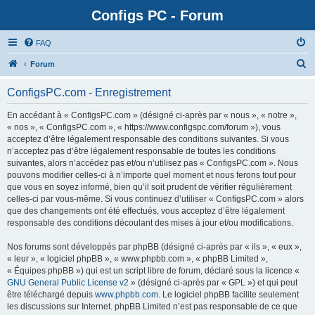
Configs PC - Forum
FAQ
Forum
ConfigsPC.com - Enregistrement
En accédant à « ConfigsPC.com » (désigné ci-après par « nous », « notre »,
« nos », « ConfigsPC.com », « https://www.configspc.com/forum »), vous
acceptez d’être légalement responsable des conditions suivantes. Si vous
n’acceptez pas d’être légalement responsable de toutes les conditions
suivantes, alors n’accédez pas et/ou n’utilisez pas « ConfigsPC.com ». Nous
pouvons modifier celles-ci à n’importe quel moment et nous ferons tout pour
que vous en soyez informé, bien qu’il soit prudent de vérifier régulièrement
celles-ci par vous-même. Si vous continuez d’utiliser « ConfigsPC.com » alors
que des changements ont été effectués, vous acceptez d’être légalement
responsable des conditions découlant des mises à jour et/ou modifications.
Nos forums sont développés par phpBB (désigné ci-après par « ils », « eux »,
« leur », « logiciel phpBB », « www.phpbb.com », « phpBB Limited »,
« Équipes phpBB ») qui est un script libre de forum, déclaré sous la licence «
GNU General Public License v2
» (désigné ci-après par « GPL ») et qui peut
être téléchargé depuis
www.phpbb.com
. Le logiciel phpBB facilite seulement
les discussions sur Internet. phpBB Limited n’est pas responsable de ce que