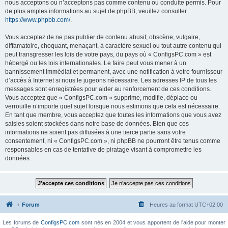
nous acceptons ou n’acceptons pas comme contenu ou conduite permis. Pour
de plus amples informations au sujet de phpBB, veuillez consulter :
https://www.phpbb.com/
.
Vous acceptez de ne pas publier de contenu abusif, obscène, vulgaire,
diffamatoire, choquant, menaçant, à caractère sexuel ou tout autre contenu qui
peut transgresser les lois de votre pays, du pays où « ConfigsPC.com » est
hébergé ou les lois internationales. Le faire peut vous mener à un
bannissement immédiat et permanent, avec une notification à votre fournisseur
d’accès à Internet si nous le jugeons nécessaire. Les adresses IP de tous les
messages sont enregistrées pour aider au renforcement de ces conditions.
Vous acceptez que « ConfigsPC.com » supprime, modifie, déplace ou
verrouille n’importe quel sujet lorsque nous estimons que cela est nécessaire.
En tant que membre, vous acceptez que toutes les informations que vous avez
saisies soient stockées dans notre base de données. Bien que ces
informations ne soient pas diffusées à une tierce partie sans votre
consentement, ni « ConfigsPC.com », ni phpBB ne pourront être tenus comme
responsables en cas de tentative de piratage visant à compromettre les
données.
Forum
Heures au format
UTC+02:00
Les forums de
ConfigsPC.com
sont nés en 2004 et vous apportent de l'aide pour monter