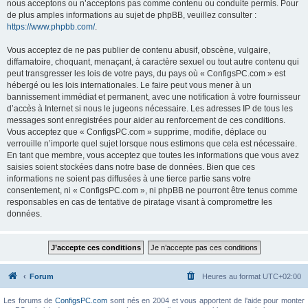
nous acceptons ou n’acceptons pas comme contenu ou conduite permis. Pour
de plus amples informations au sujet de phpBB, veuillez consulter :
https://www.phpbb.com/
.
Vous acceptez de ne pas publier de contenu abusif, obscène, vulgaire,
diffamatoire, choquant, menaçant, à caractère sexuel ou tout autre contenu qui
peut transgresser les lois de votre pays, du pays où « ConfigsPC.com » est
hébergé ou les lois internationales. Le faire peut vous mener à un
bannissement immédiat et permanent, avec une notification à votre fournisseur
d’accès à Internet si nous le jugeons nécessaire. Les adresses IP de tous les
messages sont enregistrées pour aider au renforcement de ces conditions.
Vous acceptez que « ConfigsPC.com » supprime, modifie, déplace ou
verrouille n’importe quel sujet lorsque nous estimons que cela est nécessaire.
En tant que membre, vous acceptez que toutes les informations que vous avez
saisies soient stockées dans notre base de données. Bien que ces
informations ne soient pas diffusées à une tierce partie sans votre
consentement, ni « ConfigsPC.com », ni phpBB ne pourront être tenus comme
responsables en cas de tentative de piratage visant à compromettre les
données.
Forum
Heures au format
UTC+02:00
Les forums de
ConfigsPC.com
sont nés en 2004 et vous apportent de l'aide pour monter