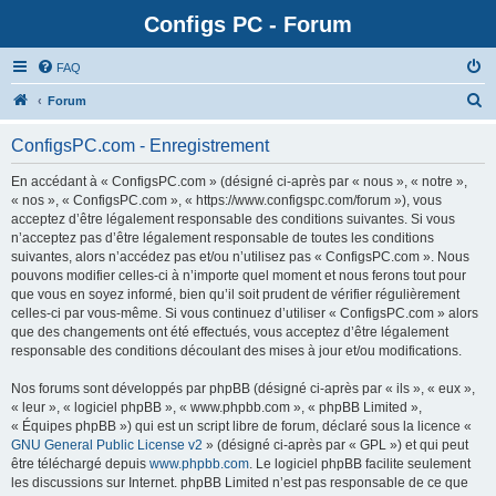
Configs PC - Forum
FAQ
Forum
ConfigsPC.com - Enregistrement
En accédant à « ConfigsPC.com » (désigné ci-après par « nous », « notre »,
« nos », « ConfigsPC.com », « https://www.configspc.com/forum »), vous
acceptez d’être légalement responsable des conditions suivantes. Si vous
n’acceptez pas d’être légalement responsable de toutes les conditions
suivantes, alors n’accédez pas et/ou n’utilisez pas « ConfigsPC.com ». Nous
pouvons modifier celles-ci à n’importe quel moment et nous ferons tout pour
que vous en soyez informé, bien qu’il soit prudent de vérifier régulièrement
celles-ci par vous-même. Si vous continuez d’utiliser « ConfigsPC.com » alors
que des changements ont été effectués, vous acceptez d’être légalement
responsable des conditions découlant des mises à jour et/ou modifications.
Nos forums sont développés par phpBB (désigné ci-après par « ils », « eux »,
« leur », « logiciel phpBB », « www.phpbb.com », « phpBB Limited »,
« Équipes phpBB ») qui est un script libre de forum, déclaré sous la licence «
GNU General Public License v2
» (désigné ci-après par « GPL ») et qui peut
être téléchargé depuis
www.phpbb.com
. Le logiciel phpBB facilite seulement
les discussions sur Internet. phpBB Limited n’est pas responsable de ce que