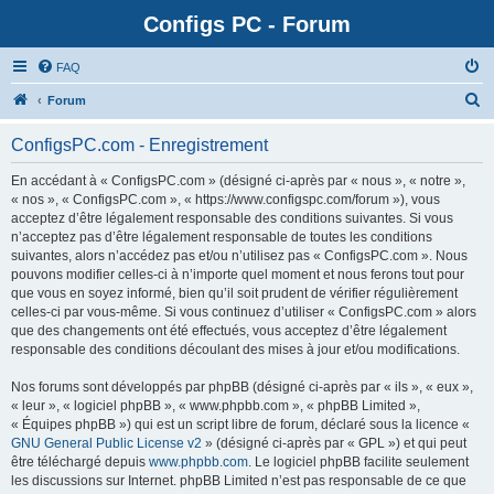
Configs PC - Forum
FAQ
Forum
ConfigsPC.com - Enregistrement
En accédant à « ConfigsPC.com » (désigné ci-après par « nous », « notre »,
« nos », « ConfigsPC.com », « https://www.configspc.com/forum »), vous
acceptez d’être légalement responsable des conditions suivantes. Si vous
n’acceptez pas d’être légalement responsable de toutes les conditions
suivantes, alors n’accédez pas et/ou n’utilisez pas « ConfigsPC.com ». Nous
pouvons modifier celles-ci à n’importe quel moment et nous ferons tout pour
que vous en soyez informé, bien qu’il soit prudent de vérifier régulièrement
celles-ci par vous-même. Si vous continuez d’utiliser « ConfigsPC.com » alors
que des changements ont été effectués, vous acceptez d’être légalement
responsable des conditions découlant des mises à jour et/ou modifications.
Nos forums sont développés par phpBB (désigné ci-après par « ils », « eux »,
« leur », « logiciel phpBB », « www.phpbb.com », « phpBB Limited »,
« Équipes phpBB ») qui est un script libre de forum, déclaré sous la licence «
GNU General Public License v2
» (désigné ci-après par « GPL ») et qui peut
être téléchargé depuis
www.phpbb.com
. Le logiciel phpBB facilite seulement
les discussions sur Internet. phpBB Limited n’est pas responsable de ce que