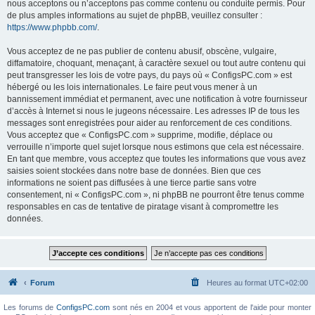
nous acceptons ou n’acceptons pas comme contenu ou conduite permis. Pour
de plus amples informations au sujet de phpBB, veuillez consulter :
https://www.phpbb.com/
.
Vous acceptez de ne pas publier de contenu abusif, obscène, vulgaire,
diffamatoire, choquant, menaçant, à caractère sexuel ou tout autre contenu qui
peut transgresser les lois de votre pays, du pays où « ConfigsPC.com » est
hébergé ou les lois internationales. Le faire peut vous mener à un
bannissement immédiat et permanent, avec une notification à votre fournisseur
d’accès à Internet si nous le jugeons nécessaire. Les adresses IP de tous les
messages sont enregistrées pour aider au renforcement de ces conditions.
Vous acceptez que « ConfigsPC.com » supprime, modifie, déplace ou
verrouille n’importe quel sujet lorsque nous estimons que cela est nécessaire.
En tant que membre, vous acceptez que toutes les informations que vous avez
saisies soient stockées dans notre base de données. Bien que ces
informations ne soient pas diffusées à une tierce partie sans votre
consentement, ni « ConfigsPC.com », ni phpBB ne pourront être tenus comme
responsables en cas de tentative de piratage visant à compromettre les
données.
Forum
Heures au format
UTC+02:00
Les forums de
ConfigsPC.com
sont nés en 2004 et vous apportent de l'aide pour monter