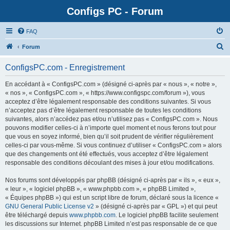
Configs PC - Forum
FAQ
Forum
ConfigsPC.com - Enregistrement
En accédant à « ConfigsPC.com » (désigné ci-après par « nous », « notre »,
« nos », « ConfigsPC.com », « https://www.configspc.com/forum »), vous
acceptez d’être légalement responsable des conditions suivantes. Si vous
n’acceptez pas d’être légalement responsable de toutes les conditions
suivantes, alors n’accédez pas et/ou n’utilisez pas « ConfigsPC.com ». Nous
pouvons modifier celles-ci à n’importe quel moment et nous ferons tout pour
que vous en soyez informé, bien qu’il soit prudent de vérifier régulièrement
celles-ci par vous-même. Si vous continuez d’utiliser « ConfigsPC.com » alors
que des changements ont été effectués, vous acceptez d’être légalement
responsable des conditions découlant des mises à jour et/ou modifications.
Nos forums sont développés par phpBB (désigné ci-après par « ils », « eux »,
« leur », « logiciel phpBB », « www.phpbb.com », « phpBB Limited »,
« Équipes phpBB ») qui est un script libre de forum, déclaré sous la licence «
GNU General Public License v2
» (désigné ci-après par « GPL ») et qui peut
être téléchargé depuis
www.phpbb.com
. Le logiciel phpBB facilite seulement
les discussions sur Internet. phpBB Limited n’est pas responsable de ce que