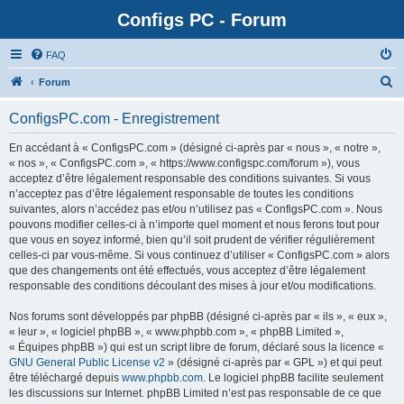
Configs PC - Forum
FAQ
Forum
ConfigsPC.com - Enregistrement
En accédant à « ConfigsPC.com » (désigné ci-après par « nous », « notre »,
« nos », « ConfigsPC.com », « https://www.configspc.com/forum »), vous
acceptez d’être légalement responsable des conditions suivantes. Si vous
n’acceptez pas d’être légalement responsable de toutes les conditions
suivantes, alors n’accédez pas et/ou n’utilisez pas « ConfigsPC.com ». Nous
pouvons modifier celles-ci à n’importe quel moment et nous ferons tout pour
que vous en soyez informé, bien qu’il soit prudent de vérifier régulièrement
celles-ci par vous-même. Si vous continuez d’utiliser « ConfigsPC.com » alors
que des changements ont été effectués, vous acceptez d’être légalement
responsable des conditions découlant des mises à jour et/ou modifications.
Nos forums sont développés par phpBB (désigné ci-après par « ils », « eux »,
« leur », « logiciel phpBB », « www.phpbb.com », « phpBB Limited »,
« Équipes phpBB ») qui est un script libre de forum, déclaré sous la licence «
GNU General Public License v2
» (désigné ci-après par « GPL ») et qui peut
être téléchargé depuis
www.phpbb.com
. Le logiciel phpBB facilite seulement
les discussions sur Internet. phpBB Limited n’est pas responsable de ce que