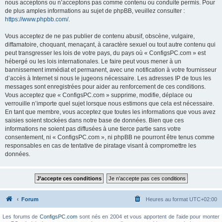
nous acceptons ou n’acceptons pas comme contenu ou conduite permis. Pour
de plus amples informations au sujet de phpBB, veuillez consulter :
https://www.phpbb.com/
.
Vous acceptez de ne pas publier de contenu abusif, obscène, vulgaire,
diffamatoire, choquant, menaçant, à caractère sexuel ou tout autre contenu qui
peut transgresser les lois de votre pays, du pays où « ConfigsPC.com » est
hébergé ou les lois internationales. Le faire peut vous mener à un
bannissement immédiat et permanent, avec une notification à votre fournisseur
d’accès à Internet si nous le jugeons nécessaire. Les adresses IP de tous les
messages sont enregistrées pour aider au renforcement de ces conditions.
Vous acceptez que « ConfigsPC.com » supprime, modifie, déplace ou
verrouille n’importe quel sujet lorsque nous estimons que cela est nécessaire.
En tant que membre, vous acceptez que toutes les informations que vous avez
saisies soient stockées dans notre base de données. Bien que ces
informations ne soient pas diffusées à une tierce partie sans votre
consentement, ni « ConfigsPC.com », ni phpBB ne pourront être tenus comme
responsables en cas de tentative de piratage visant à compromettre les
données.
Forum
Heures au format
UTC+02:00
Les forums de
ConfigsPC.com
sont nés en 2004 et vous apportent de l'aide pour monter