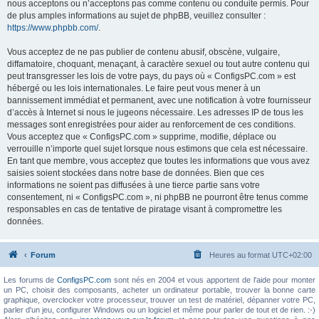
nous acceptons ou n’acceptons pas comme contenu ou conduite permis. Pour
de plus amples informations au sujet de phpBB, veuillez consulter :
https://www.phpbb.com/
.
Vous acceptez de ne pas publier de contenu abusif, obscène, vulgaire,
diffamatoire, choquant, menaçant, à caractère sexuel ou tout autre contenu qui
peut transgresser les lois de votre pays, du pays où « ConfigsPC.com » est
hébergé ou les lois internationales. Le faire peut vous mener à un
bannissement immédiat et permanent, avec une notification à votre fournisseur
d’accès à Internet si nous le jugeons nécessaire. Les adresses IP de tous les
messages sont enregistrées pour aider au renforcement de ces conditions.
Vous acceptez que « ConfigsPC.com » supprime, modifie, déplace ou
verrouille n’importe quel sujet lorsque nous estimons que cela est nécessaire.
En tant que membre, vous acceptez que toutes les informations que vous avez
saisies soient stockées dans notre base de données. Bien que ces
informations ne soient pas diffusées à une tierce partie sans votre
consentement, ni « ConfigsPC.com », ni phpBB ne pourront être tenus comme
responsables en cas de tentative de piratage visant à compromettre les
données.
Forum
Heures au format
UTC+02:00
Les forums de
ConfigsPC.com
sont nés en 2004 et vous apportent de l'aide pour monter
un PC, choisir des composants, acheter un ordinateur portable, trouver la bonne carte
graphique, overclocker votre processeur, trouver un test de matériel, dépanner votre PC,
parler d'un jeu, configurer Windows ou un logiciel et même pour parler de tout et de rien. :-)