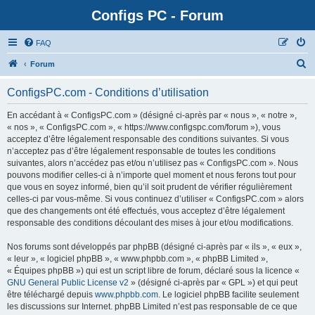
Configs PC - Forum
FAQ
Forum
ConfigsPC.com - Conditions d’utilisation
En accédant à « ConfigsPC.com » (désigné ci-après par « nous », « notre »,
« nos », « ConfigsPC.com », « https://www.configspc.com/forum »), vous
acceptez d’être légalement responsable des conditions suivantes. Si vous
n’acceptez pas d’être légalement responsable de toutes les conditions
suivantes, alors n’accédez pas et/ou n’utilisez pas « ConfigsPC.com ». Nous
pouvons modifier celles-ci à n’importe quel moment et nous ferons tout pour
que vous en soyez informé, bien qu’il soit prudent de vérifier régulièrement
celles-ci par vous-même. Si vous continuez d’utiliser « ConfigsPC.com » alors
que des changements ont été effectués, vous acceptez d’être légalement
responsable des conditions découlant des mises à jour et/ou modifications.
Nos forums sont développés par phpBB (désigné ci-après par « ils », « eux »,
« leur », « logiciel phpBB », « www.phpbb.com », « phpBB Limited »,
« Équipes phpBB ») qui est un script libre de forum, déclaré sous la licence «
GNU General Public License v2
» (désigné ci-après par « GPL ») et qui peut
être téléchargé depuis
www.phpbb.com
. Le logiciel phpBB facilite seulement
les discussions sur Internet. phpBB Limited n’est pas responsable de ce que