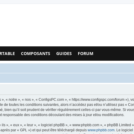
Configs PC - Forum
RTABLE
COMPOSANTS
GUIDES
FORUM
», « notre », « nos », « ConfigsPC.com », « https://www.configspc.com/forum »), v
e de toutes les conditions suivantes, alors n’accédez pas et/ou n’utilisez pas « C
, bien qu’il soit prudent de vérifier régulièrement celles-ci par vous-même. Si vou
t responsable des conditions découlant des mises à jour et/ou modifications.
ls », « eux », « leur », « logiciel phpBB », « www.phpbb.com », « phpBB Limited »,
-après par « GPL ») et qui peut être téléchargé depuis
www.phpbb.com
. Le logicie