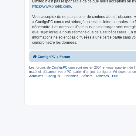
Limited n’est pas responsable de ce que nous acceptons ou n’
https://www.phpbb.com/
.
Vous acceptez de ne pas publier de contenu abusif, obscène, vu
« ConfigsPC.com » est hébergé ou les lois internationales. Le 
nécessaire. Les adresses IP de tous les messages sont enregis
quel sujet lorsque nous estimons que cela est nécessaire. En 
informations ne soient pas diffusées à une tierce partie sans 
compromettre les données.
ConfigsPC
Forum
Les forums de
ConfigsPC.com
sont nés en 2004 et vous apportent de l'
matériel, dépanner votre PC, parler d'un jeu, configurer Windows ou un l
Actualités
-
Config PC
-
Portables
-
Boîtiers
-
Tablettes
-
Prix