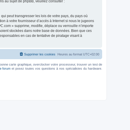
 au sujet de phpBB, veuillez consulter :
qui peut transgresser les lois de votre pays, du pays où
on à votre fournisseur d’accès à Internet si nous le jugeons
C.com » supprime, modifie, déplace ou verrouille n’importe
 soient stockées dans notre base de données. Bien que ces
esponsables en cas de tentative de piratage visant à
Supprimer les cookies
Heures au format
UTC+02:00
bonne carte graphique, overclocker votre processeur, trouver un test de
le forum
et posez toutes vos questions à nos spécialistes du hardware.