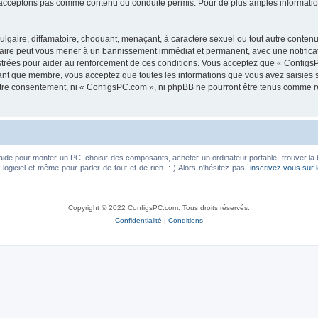
acceptons pas comme contenu ou conduite permis. Pour de plus amples informations
lgaire, diffamatoire, choquant, menaçant, à caractère sexuel ou tout autre contenu 
faire peut vous mener à un bannissement immédiat et permanent, avec une notificati
trées pour aider au renforcement de ces conditions. Vous acceptez que « ConfigsP
tant que membre, vous acceptez que toutes les informations que vous avez saisies
votre consentement, ni « ConfigsPC.com », ni phpBB ne pourront être tenus comme r
aide pour monter un PC, choisir des composants, acheter un ordinateur portable, trouver la 
ogiciel et même pour parler de tout et de rien. :-) Alors n'hésitez pas,
inscrivez vous sur 
Copyright © 2022 ConfigsPC.com. Tous droits réservés.
Confidentialité
|
Conditions