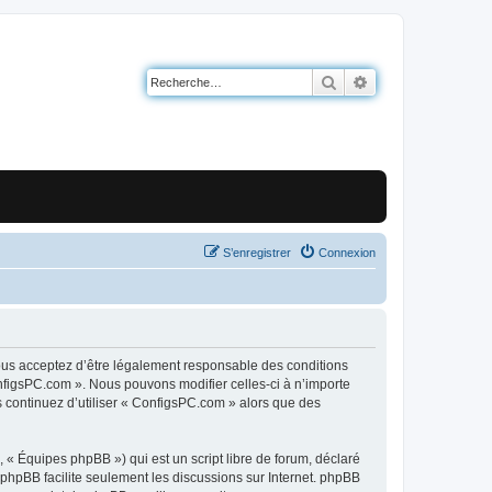
Rechercher
Recherche avancé
S’enregistrer
Connexion
ous acceptez d’être légalement responsable des conditions
onfigsPC.com ». Nous pouvons modifier celles-ci à n’importe
s continuez d’utiliser « ConfigsPC.com » alors que des
 « Équipes phpBB ») qui est un script libre de forum, déclaré
l phpBB facilite seulement les discussions sur Internet. phpBB