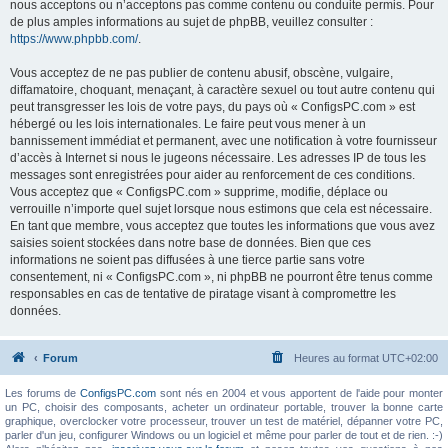
nous acceptons ou n’acceptons pas comme contenu ou conduite permis. Pour
de plus amples informations au sujet de phpBB, veuillez consulter :
https://www.phpbb.com/
.
Vous acceptez de ne pas publier de contenu abusif, obscène, vulgaire,
diffamatoire, choquant, menaçant, à caractère sexuel ou tout autre contenu qui
peut transgresser les lois de votre pays, du pays où « ConfigsPC.com » est
hébergé ou les lois internationales. Le faire peut vous mener à un
bannissement immédiat et permanent, avec une notification à votre fournisseur
d’accès à Internet si nous le jugeons nécessaire. Les adresses IP de tous les
messages sont enregistrées pour aider au renforcement de ces conditions.
Vous acceptez que « ConfigsPC.com » supprime, modifie, déplace ou
verrouille n’importe quel sujet lorsque nous estimons que cela est nécessaire.
En tant que membre, vous acceptez que toutes les informations que vous avez
saisies soient stockées dans notre base de données. Bien que ces
informations ne soient pas diffusées à une tierce partie sans votre
consentement, ni « ConfigsPC.com », ni phpBB ne pourront être tenus comme
responsables en cas de tentative de piratage visant à compromettre les
données.
Forum
Heures au format
UTC+02:00
Les forums de
ConfigsPC.com
sont nés en 2004 et vous apportent de l'aide pour monter
un PC, choisir des composants, acheter un ordinateur portable, trouver la bonne carte
graphique, overclocker votre processeur, trouver un test de matériel, dépanner votre PC,
parler d'un jeu, configurer Windows ou un logiciel et même pour parler de tout et de rien. :-)