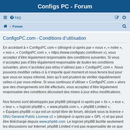
Configs PC - Forum
FAQ
Forum
ConfigsPC.com - Conditions d’utilisation
En accédant à « ConfigsPC.com » (désigné ci-après par « nous », « notre »,
« nos », « ConfigsPC.com », « https://www.configspc.com/forum »), vous
acceptez d’être légalement responsable des conditions suivantes. Si vous
n’acceptez pas d’être légalement responsable de toutes les conditions
suivantes, alors n’accédez pas et/ou n’utilisez pas « ConfigsPC.com ». Nous
pouvons modifier celles-ci à n’importe quel moment et nous ferons tout pour
que vous en soyez informé, bien qu’il soit prudent de vérifier régulièrement
celles-ci par vous-même. Si vous continuez d’utiliser « ConfigsPC.com » alors
que des changements ont été effectués, vous acceptez d’être légalement
responsable des conditions découlant des mises à jour et/ou modifications.
Nos forums sont développés par phpBB (désigné ci-après par « ils », « eux »,
« leur », « logiciel phpBB », « www.phpbb.com », « phpBB Limited »,
« Équipes phpBB ») qui est un script libre de forum, déclaré sous la licence «
GNU General Public License v2
» (désigné ci-après par « GPL ») et qui peut
être téléchargé depuis
www.phpbb.com
. Le logiciel phpBB facilite seulement
les discussions sur Internet. phpBB Limited n’est pas responsable de ce que