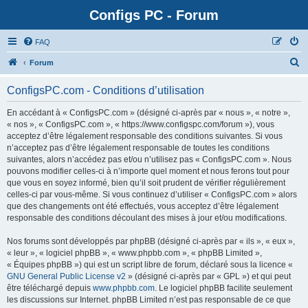
Configs PC - Forum
FAQ
Forum
ConfigsPC.com - Conditions d’utilisation
En accédant à « ConfigsPC.com » (désigné ci-après par « nous », « notre »,
« nos », « ConfigsPC.com », « https://www.configspc.com/forum »), vous
acceptez d’être légalement responsable des conditions suivantes. Si vous
n’acceptez pas d’être légalement responsable de toutes les conditions
suivantes, alors n’accédez pas et/ou n’utilisez pas « ConfigsPC.com ». Nous
pouvons modifier celles-ci à n’importe quel moment et nous ferons tout pour
que vous en soyez informé, bien qu’il soit prudent de vérifier régulièrement
celles-ci par vous-même. Si vous continuez d’utiliser « ConfigsPC.com » alors
que des changements ont été effectués, vous acceptez d’être légalement
responsable des conditions découlant des mises à jour et/ou modifications.
Nos forums sont développés par phpBB (désigné ci-après par « ils », « eux »,
« leur », « logiciel phpBB », « www.phpbb.com », « phpBB Limited »,
« Équipes phpBB ») qui est un script libre de forum, déclaré sous la licence «
GNU General Public License v2
» (désigné ci-après par « GPL ») et qui peut
être téléchargé depuis
www.phpbb.com
. Le logiciel phpBB facilite seulement
les discussions sur Internet. phpBB Limited n’est pas responsable de ce que