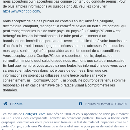
nous acceptons ou n’acceptons pas comme contenu ou conduite permis. Pour
de plus amples informations au sujet de phpBB, veuillez consulter :
https://www.phpbb.com/
.
Vous acceptez de ne pas publier de contenu abusif, obscène, vulgaire,
diffamatoire, choquant, menaçant, à caractère sexuel ou tout autre contenu qui
peut transgresser les lois de votre pays, du pays où « ConfigsPC.com » est
hébergé ou les lois internationales. Le faire peut vous mener à un
bannissement immédiat et permanent, avec une notification à votre fournisseur
d’accès à Internet si nous le jugeons nécessaire. Les adresses IP de tous les
messages sont enregistrées pour aider au renforcement de ces conditions.
Vous acceptez que « ConfigsPC.com » supprime, modifie, déplace ou
verrouille n’importe quel sujet lorsque nous estimons que cela est nécessaire.
En tant que membre, vous acceptez que toutes les informations que vous avez
saisies soient stockées dans notre base de données. Bien que ces
informations ne soient pas diffusées à une tierce partie sans votre
consentement, ni « ConfigsPC.com », ni phpBB ne pourront être tenus comme
responsables en cas de tentative de piratage visant à compromettre les
données.
Forum
Heures au format
UTC+02:00
Les forums de
ConfigsPC.com
sont nés en 2004 et vous apportent de l'aide pour monter
un PC, choisir des composants, acheter un ordinateur portable, trouver la bonne carte
graphique, overclocker votre processeur, trouver un test de matériel, dépanner votre PC,
parler d'un jeu, configurer Windows ou un logiciel et même pour parler de tout et de rien. :-)