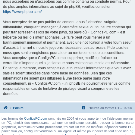
nous acceptons ou n’acceptons pas comme contenu ou conduite permis. Pour
de plus amples informations au sujet de phpBB, veuillez consulter :
https://www.phpbb.com/
.
Vous acceptez de ne pas publier de contenu abusif, obscène, vulgaire,
diffamatoire, choquant, menaçant, à caractère sexuel ou tout autre contenu qui
peut transgresser les lois de votre pays, du pays où « ConfigsPC.com » est
hébergé ou les lois internationales. Le faire peut vous mener à un
bannissement immédiat et permanent, avec une notification à votre fournisseur
d’accès à Internet si nous le jugeons nécessaire. Les adresses IP de tous les
messages sont enregistrées pour aider au renforcement de ces conditions.
Vous acceptez que « ConfigsPC.com » supprime, modifie, déplace ou
verrouille n’importe quel sujet lorsque nous estimons que cela est nécessaire.
En tant que membre, vous acceptez que toutes les informations que vous avez
saisies soient stockées dans notre base de données. Bien que ces
informations ne soient pas diffusées à une tierce partie sans votre
consentement, ni « ConfigsPC.com », ni phpBB ne pourront être tenus comme
responsables en cas de tentative de piratage visant à compromettre les
données.
Forum
Heures au format
UTC+02:00
Les forums de
ConfigsPC.com
sont nés en 2004 et vous apportent de l'aide pour monter
un PC, choisir des composants, acheter un ordinateur portable, trouver la bonne carte
graphique, overclocker votre processeur, trouver un test de matériel, dépanner votre PC,
parler d'un jeu, configurer Windows ou un logiciel et même pour parler de tout et de rien. :-)