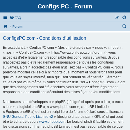
Configs PC - Forum
FAQ
Forum
ConfigsPC.com - Conditions d’utilisation
En accédant à « ConfigsPC.com » (désigné ci-après par « nous », « notre »,
« nos », « ConfigsPC.com », « https://www.configspc.com/forum »), vous
acceptez d’être légalement responsable des conditions suivantes. Si vous
n’acceptez pas d’être légalement responsable de toutes les conditions
suivantes, alors n’accédez pas et/ou n’utilisez pas « ConfigsPC.com ». Nous
pouvons modifier celles-ci à n’importe quel moment et nous ferons tout pour
que vous en soyez informé, bien qu’il soit prudent de vérifier régulièrement
celles-ci par vous-même. Si vous continuez d’utiliser « ConfigsPC.com » alors
que des changements ont été effectués, vous acceptez d’être légalement
responsable des conditions découlant des mises à jour et/ou modifications.
Nos forums sont développés par phpBB (désigné ci-après par « ils », « eux »,
« leur », « logiciel phpBB », « www.phpbb.com », « phpBB Limited »,
« Équipes phpBB ») qui est un script libre de forum, déclaré sous la licence «
GNU General Public License v2
» (désigné ci-après par « GPL ») et qui peut
être téléchargé depuis
www.phpbb.com
. Le logiciel phpBB facilite seulement
les discussions sur Internet. phpBB Limited n’est pas responsable de ce que