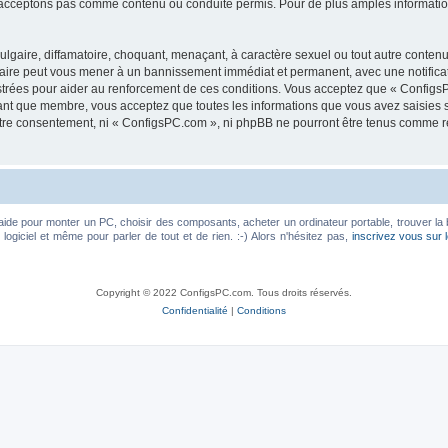
acceptons pas comme contenu ou conduite permis. Pour de plus amples informations
lgaire, diffamatoire, choquant, menaçant, à caractère sexuel ou tout autre contenu 
faire peut vous mener à un bannissement immédiat et permanent, avec une notificati
trées pour aider au renforcement de ces conditions. Vous acceptez que « ConfigsP
tant que membre, vous acceptez que toutes les informations que vous avez saisies
votre consentement, ni « ConfigsPC.com », ni phpBB ne pourront être tenus comme r
aide pour monter un PC, choisir des composants, acheter un ordinateur portable, trouver la 
ogiciel et même pour parler de tout et de rien. :-) Alors n'hésitez pas,
inscrivez vous sur 
Copyright © 2022 ConfigsPC.com. Tous droits réservés.
Confidentialité
|
Conditions