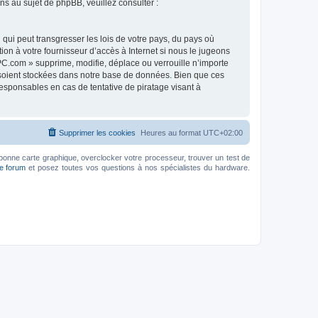
 au sujet de phpBB, veuillez consulter :
qui peut transgresser les lois de votre pays, du pays où
on à votre fournisseur d’accès à Internet si nous le jugeons
C.com » supprime, modifie, déplace ou verrouille n’importe
 soient stockées dans notre base de données. Bien que ces
esponsables en cas de tentative de piratage visant à
Supprimer les cookies
Heures au format
UTC+02:00
bonne carte graphique, overclocker votre processeur, trouver un test de
le forum
et posez toutes vos questions à nos spécialistes du hardware.