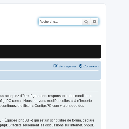
Rechercher
Recherche avancé
S’enregistrer
Connexion
ous acceptez d’être légalement responsable des conditions
onfigsPC.com ». Nous pouvons modifier celles-ci à n’importe
s continuez d’utiliser « ConfigsPC.com » alors que des
 « Équipes phpBB ») qui est un script libre de forum, déclaré
l phpBB facilite seulement les discussions sur Internet. phpBB