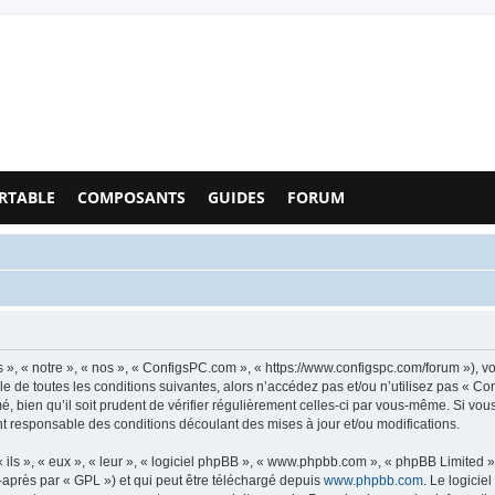
Configs PC - Forum
RTABLE
COMPOSANTS
GUIDES
FORUM
», « notre », « nos », « ConfigsPC.com », « https://www.configspc.com/forum »), v
e de toutes les conditions suivantes, alors n’accédez pas et/ou n’utilisez pas « C
, bien qu’il soit prudent de vérifier régulièrement celles-ci par vous-même. Si vou
t responsable des conditions découlant des mises à jour et/ou modifications.
ls », « eux », « leur », « logiciel phpBB », « www.phpbb.com », « phpBB Limited »,
-après par « GPL ») et qui peut être téléchargé depuis
www.phpbb.com
. Le logicie