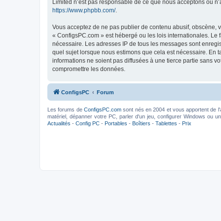
Limited n’est pas responsable de ce que nous acceptons ou n’
https://www.phpbb.com/
.
Vous acceptez de ne pas publier de contenu abusif, obscène, vu
« ConfigsPC.com » est hébergé ou les lois internationales. Le 
nécessaire. Les adresses IP de tous les messages sont enregis
quel sujet lorsque nous estimons que cela est nécessaire. En 
informations ne soient pas diffusées à une tierce partie sans 
compromettre les données.
ConfigsPC
Forum
Les forums de
ConfigsPC.com
sont nés en 2004 et vous apportent de l'
matériel, dépanner votre PC, parler d'un jeu, configurer Windows ou un l
Actualités
-
Config PC
-
Portables
-
Boîtiers
-
Tablettes
-
Prix