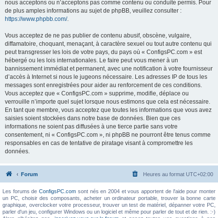
nous acceptons ou n’acceptons pas comme contenu ou conduite permis. Pour
de plus amples informations au sujet de phpBB, veuillez consulter :
https://www.phpbb.com/
.
Vous acceptez de ne pas publier de contenu abusif, obscène, vulgaire,
diffamatoire, choquant, menaçant, à caractère sexuel ou tout autre contenu qui
peut transgresser les lois de votre pays, du pays où « ConfigsPC.com » est
hébergé ou les lois internationales. Le faire peut vous mener à un
bannissement immédiat et permanent, avec une notification à votre fournisseur
d’accès à Internet si nous le jugeons nécessaire. Les adresses IP de tous les
messages sont enregistrées pour aider au renforcement de ces conditions.
Vous acceptez que « ConfigsPC.com » supprime, modifie, déplace ou
verrouille n’importe quel sujet lorsque nous estimons que cela est nécessaire.
En tant que membre, vous acceptez que toutes les informations que vous avez
saisies soient stockées dans notre base de données. Bien que ces
informations ne soient pas diffusées à une tierce partie sans votre
consentement, ni « ConfigsPC.com », ni phpBB ne pourront être tenus comme
responsables en cas de tentative de piratage visant à compromettre les
données.
Forum
Heures au format
UTC+02:00
Les forums de
ConfigsPC.com
sont nés en 2004 et vous apportent de l'aide pour monter
un PC, choisir des composants, acheter un ordinateur portable, trouver la bonne carte
graphique, overclocker votre processeur, trouver un test de matériel, dépanner votre PC,
parler d'un jeu, configurer Windows ou un logiciel et même pour parler de tout et de rien. :-)