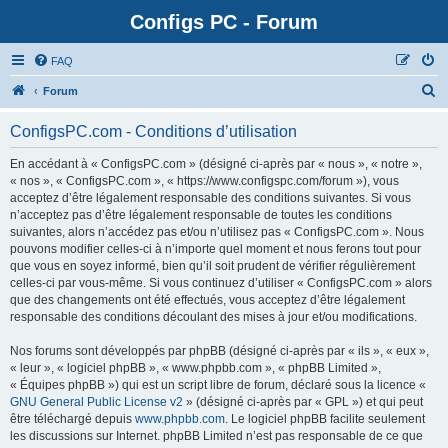
Configs PC - Forum
FAQ
Forum
ConfigsPC.com - Conditions d’utilisation
En accédant à « ConfigsPC.com » (désigné ci-après par « nous », « notre »,
« nos », « ConfigsPC.com », « https://www.configspc.com/forum »), vous
acceptez d’être légalement responsable des conditions suivantes. Si vous
n’acceptez pas d’être légalement responsable de toutes les conditions
suivantes, alors n’accédez pas et/ou n’utilisez pas « ConfigsPC.com ». Nous
pouvons modifier celles-ci à n’importe quel moment et nous ferons tout pour
que vous en soyez informé, bien qu’il soit prudent de vérifier régulièrement
celles-ci par vous-même. Si vous continuez d’utiliser « ConfigsPC.com » alors
que des changements ont été effectués, vous acceptez d’être légalement
responsable des conditions découlant des mises à jour et/ou modifications.
Nos forums sont développés par phpBB (désigné ci-après par « ils », « eux »,
« leur », « logiciel phpBB », « www.phpbb.com », « phpBB Limited »,
« Équipes phpBB ») qui est un script libre de forum, déclaré sous la licence «
GNU General Public License v2
» (désigné ci-après par « GPL ») et qui peut
être téléchargé depuis
www.phpbb.com
. Le logiciel phpBB facilite seulement
les discussions sur Internet. phpBB Limited n’est pas responsable de ce que