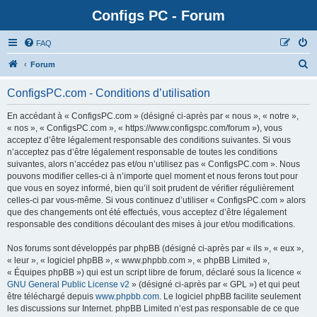
Configs PC - Forum
FAQ
Forum
ConfigsPC.com - Conditions d’utilisation
En accédant à « ConfigsPC.com » (désigné ci-après par « nous », « notre »,
« nos », « ConfigsPC.com », « https://www.configspc.com/forum »), vous
acceptez d’être légalement responsable des conditions suivantes. Si vous
n’acceptez pas d’être légalement responsable de toutes les conditions
suivantes, alors n’accédez pas et/ou n’utilisez pas « ConfigsPC.com ». Nous
pouvons modifier celles-ci à n’importe quel moment et nous ferons tout pour
que vous en soyez informé, bien qu’il soit prudent de vérifier régulièrement
celles-ci par vous-même. Si vous continuez d’utiliser « ConfigsPC.com » alors
que des changements ont été effectués, vous acceptez d’être légalement
responsable des conditions découlant des mises à jour et/ou modifications.
Nos forums sont développés par phpBB (désigné ci-après par « ils », « eux »,
« leur », « logiciel phpBB », « www.phpbb.com », « phpBB Limited »,
« Équipes phpBB ») qui est un script libre de forum, déclaré sous la licence «
GNU General Public License v2
» (désigné ci-après par « GPL ») et qui peut
être téléchargé depuis
www.phpbb.com
. Le logiciel phpBB facilite seulement
les discussions sur Internet. phpBB Limited n’est pas responsable de ce que