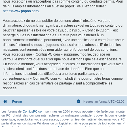
nous acceptons ou n’acceptons pas comme contenu ou conduite permis. Pour
de plus amples informations au sujet de phpBB, veuillez consulter :
https://www.phpbb.com/
.
Vous acceptez de ne pas publier de contenu abusif, obscène, vulgaire,
diffamatoire, choquant, menaçant, à caractère sexuel ou tout autre contenu qui
peut transgresser les lois de votre pays, du pays où « ConfigsPC.com » est
hébergé ou les lois internationales. Le faire peut vous mener à un
bannissement immédiat et permanent, avec une notification à votre fournisseur
d’accès à Internet si nous le jugeons nécessaire. Les adresses IP de tous les
messages sont enregistrées pour aider au renforcement de ces conditions.
Vous acceptez que « ConfigsPC.com » supprime, modifie, déplace ou
verrouille n’importe quel sujet lorsque nous estimons que cela est nécessaire.
En tant que membre, vous acceptez que toutes les informations que vous avez
saisies soient stockées dans notre base de données. Bien que ces
informations ne soient pas diffusées à une tierce partie sans votre
consentement, ni « ConfigsPC.com », ni phpBB ne pourront être tenus comme
responsables en cas de tentative de piratage visant à compromettre les
données.
Forum
Heures au format
UTC+02:00
Les forums de
ConfigsPC.com
sont nés en 2004 et vous apportent de l'aide pour monter
un PC, choisir des composants, acheter un ordinateur portable, trouver la bonne carte
graphique, overclocker votre processeur, trouver un test de matériel, dépanner votre PC,
parler d'un jeu, configurer Windows ou un logiciel et même pour parler de tout et de rien. :-)