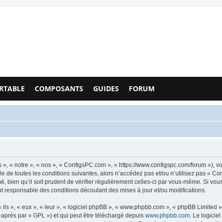
Configs PC - Forum
RTABLE
COMPOSANTS
GUIDES
FORUM
», « notre », « nos », « ConfigsPC.com », « https://www.configspc.com/forum »), v
e de toutes les conditions suivantes, alors n’accédez pas et/ou n’utilisez pas « C
, bien qu’il soit prudent de vérifier régulièrement celles-ci par vous-même. Si vou
t responsable des conditions découlant des mises à jour et/ou modifications.
ls », « eux », « leur », « logiciel phpBB », « www.phpbb.com », « phpBB Limited »,
-après par « GPL ») et qui peut être téléchargé depuis
www.phpbb.com
. Le logicie