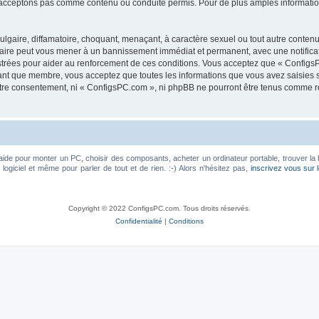
acceptons pas comme contenu ou conduite permis. Pour de plus amples informations
lgaire, diffamatoire, choquant, menaçant, à caractère sexuel ou tout autre contenu 
faire peut vous mener à un bannissement immédiat et permanent, avec une notificati
trées pour aider au renforcement de ces conditions. Vous acceptez que « ConfigsP
tant que membre, vous acceptez que toutes les informations que vous avez saisies
votre consentement, ni « ConfigsPC.com », ni phpBB ne pourront être tenus comme r
aide pour monter un PC, choisir des composants, acheter un ordinateur portable, trouver la 
ogiciel et même pour parler de tout et de rien. :-) Alors n'hésitez pas,
inscrivez vous sur 
Copyright © 2022 ConfigsPC.com. Tous droits réservés.
Confidentialité
|
Conditions