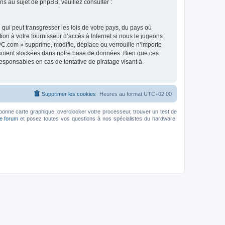
 au sujet de phpBB, veuillez consulter :
qui peut transgresser les lois de votre pays, du pays où
on à votre fournisseur d’accès à Internet si nous le jugeons
C.com » supprime, modifie, déplace ou verrouille n’importe
 soient stockées dans notre base de données. Bien que ces
esponsables en cas de tentative de piratage visant à
Supprimer les cookies
Heures au format
UTC+02:00
bonne carte graphique, overclocker votre processeur, trouver un test de
le forum
et posez toutes vos questions à nos spécialistes du hardware.