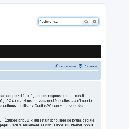
Rechercher
Recherche avancé
S’enregistrer
Connexion
ous acceptez d’être légalement responsable des conditions
onfigsPC.com ». Nous pouvons modifier celles-ci à n’importe
s continuez d’utiliser « ConfigsPC.com » alors que des
 « Équipes phpBB ») qui est un script libre de forum, déclaré
l phpBB facilite seulement les discussions sur Internet. phpBB