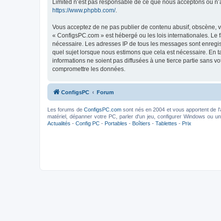
Limited n’est pas responsable de ce que nous acceptons ou n’
https://www.phpbb.com/
.
Vous acceptez de ne pas publier de contenu abusif, obscène, vu
« ConfigsPC.com » est hébergé ou les lois internationales. Le 
nécessaire. Les adresses IP de tous les messages sont enregis
quel sujet lorsque nous estimons que cela est nécessaire. En 
informations ne soient pas diffusées à une tierce partie sans 
compromettre les données.
ConfigsPC
Forum
Les forums de
ConfigsPC.com
sont nés en 2004 et vous apportent de l'
matériel, dépanner votre PC, parler d'un jeu, configurer Windows ou un l
Actualités
-
Config PC
-
Portables
-
Boîtiers
-
Tablettes
-
Prix