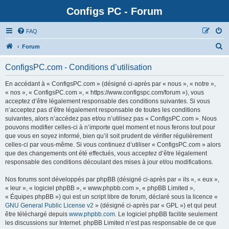
Configs PC - Forum
FAQ
Forum
ConfigsPC.com - Conditions d’utilisation
En accédant à « ConfigsPC.com » (désigné ci-après par « nous », « notre »,
« nos », « ConfigsPC.com », « https://www.configspc.com/forum »), vous
acceptez d’être légalement responsable des conditions suivantes. Si vous
n’acceptez pas d’être légalement responsable de toutes les conditions
suivantes, alors n’accédez pas et/ou n’utilisez pas « ConfigsPC.com ». Nous
pouvons modifier celles-ci à n’importe quel moment et nous ferons tout pour
que vous en soyez informé, bien qu’il soit prudent de vérifier régulièrement
celles-ci par vous-même. Si vous continuez d’utiliser « ConfigsPC.com » alors
que des changements ont été effectués, vous acceptez d’être légalement
responsable des conditions découlant des mises à jour et/ou modifications.
Nos forums sont développés par phpBB (désigné ci-après par « ils », « eux »,
« leur », « logiciel phpBB », « www.phpbb.com », « phpBB Limited »,
« Équipes phpBB ») qui est un script libre de forum, déclaré sous la licence «
GNU General Public License v2
» (désigné ci-après par « GPL ») et qui peut
être téléchargé depuis
www.phpbb.com
. Le logiciel phpBB facilite seulement
les discussions sur Internet. phpBB Limited n’est pas responsable de ce que