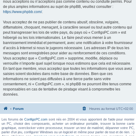
nous acceptons ou n’acceptons pas comme contenu ou conduite permis. Pour
de plus amples informations au sujet de phpBB, veuillez consulter :
https://www.phpbb.com/
.
Vous acceptez de ne pas publier de contenu abusif, obscène, vulgaire,
diffamatoire, choquant, menaçant, à caractère sexuel ou tout autre contenu qui
peut transgresser les lois de votre pays, du pays où « ConfigsPC.com » est
hébergé ou les lois internationales. Le faire peut vous mener à un
bannissement immédiat et permanent, avec une notification à votre fournisseur
d’accès à Internet si nous le jugeons nécessaire. Les adresses IP de tous les
messages sont enregistrées pour aider au renforcement de ces conditions.
Vous acceptez que « ConfigsPC.com » supprime, modifie, déplace ou
verrouille n’importe quel sujet lorsque nous estimons que cela est nécessaire.
En tant que membre, vous acceptez que toutes les informations que vous avez
saisies soient stockées dans notre base de données. Bien que ces
informations ne soient pas diffusées à une tierce partie sans votre
consentement, ni « ConfigsPC.com », ni phpBB ne pourront être tenus comme
responsables en cas de tentative de piratage visant à compromettre les
données.
Forum
Heures au format
UTC+02:00
Les forums de
ConfigsPC.com
sont nés en 2004 et vous apportent de l'aide pour monter
un PC, choisir des composants, acheter un ordinateur portable, trouver la bonne carte
graphique, overclocker votre processeur, trouver un test de matériel, dépanner votre PC,
parler d'un jeu, configurer Windows ou un logiciel et même pour parler de tout et de rien. :-)