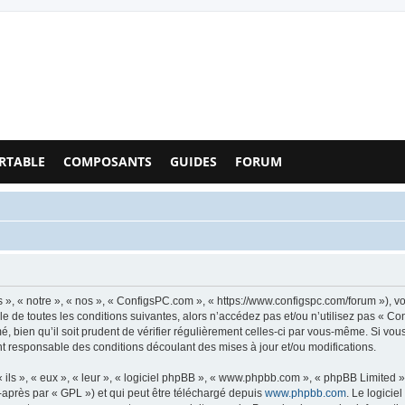
Configs PC - Forum
RTABLE
COMPOSANTS
GUIDES
FORUM
», « notre », « nos », « ConfigsPC.com », « https://www.configspc.com/forum »), v
e de toutes les conditions suivantes, alors n’accédez pas et/ou n’utilisez pas « C
, bien qu’il soit prudent de vérifier régulièrement celles-ci par vous-même. Si vou
t responsable des conditions découlant des mises à jour et/ou modifications.
ls », « eux », « leur », « logiciel phpBB », « www.phpbb.com », « phpBB Limited »,
-après par « GPL ») et qui peut être téléchargé depuis
www.phpbb.com
. Le logicie