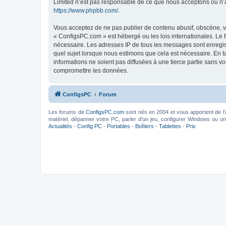
Limited n’est pas responsable de ce que nous acceptons ou n’
https://www.phpbb.com/
.
Vous acceptez de ne pas publier de contenu abusif, obscène, vu
« ConfigsPC.com » est hébergé ou les lois internationales. Le 
nécessaire. Les adresses IP de tous les messages sont enregis
quel sujet lorsque nous estimons que cela est nécessaire. En 
informations ne soient pas diffusées à une tierce partie sans 
compromettre les données.
ConfigsPC
Forum
Les forums de
ConfigsPC.com
sont nés en 2004 et vous apportent de l'
matériel, dépanner votre PC, parler d'un jeu, configurer Windows ou un l
Actualités
-
Config PC
-
Portables
-
Boîtiers
-
Tablettes
-
Prix