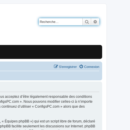
Rechercher
Recherche avancé
S’enregistrer
Connexion
ous acceptez d’être légalement responsable des conditions
onfigsPC.com ». Nous pouvons modifier celles-ci à n’importe
s continuez d’utiliser « ConfigsPC.com » alors que des
 « Équipes phpBB ») qui est un script libre de forum, déclaré
l phpBB facilite seulement les discussions sur Internet. phpBB