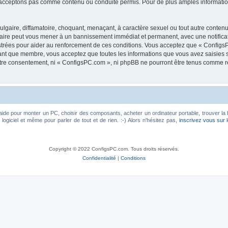
acceptons pas comme contenu ou conduite permis. Pour de plus amples informations
lgaire, diffamatoire, choquant, menaçant, à caractère sexuel ou tout autre contenu 
faire peut vous mener à un bannissement immédiat et permanent, avec une notificati
trées pour aider au renforcement de ces conditions. Vous acceptez que « ConfigsP
tant que membre, vous acceptez que toutes les informations que vous avez saisies
votre consentement, ni « ConfigsPC.com », ni phpBB ne pourront être tenus comme r
aide pour monter un PC, choisir des composants, acheter un ordinateur portable, trouver la 
ogiciel et même pour parler de tout et de rien. :-) Alors n'hésitez pas,
inscrivez vous sur 
Copyright © 2022 ConfigsPC.com. Tous droits réservés.
Confidentialité
|
Conditions