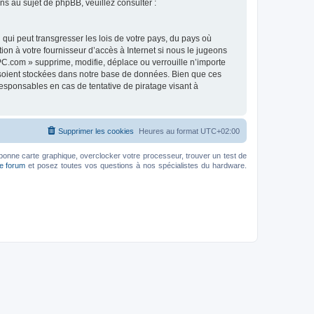
 au sujet de phpBB, veuillez consulter :
qui peut transgresser les lois de votre pays, du pays où
on à votre fournisseur d’accès à Internet si nous le jugeons
C.com » supprime, modifie, déplace ou verrouille n’importe
 soient stockées dans notre base de données. Bien que ces
esponsables en cas de tentative de piratage visant à
Supprimer les cookies
Heures au format
UTC+02:00
bonne carte graphique, overclocker votre processeur, trouver un test de
le forum
et posez toutes vos questions à nos spécialistes du hardware.