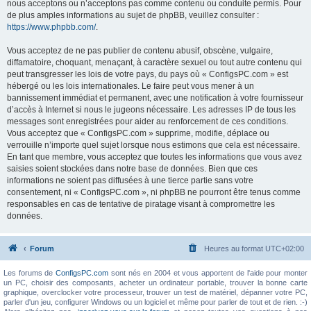
nous acceptons ou n’acceptons pas comme contenu ou conduite permis. Pour
de plus amples informations au sujet de phpBB, veuillez consulter :
https://www.phpbb.com/
.
Vous acceptez de ne pas publier de contenu abusif, obscène, vulgaire,
diffamatoire, choquant, menaçant, à caractère sexuel ou tout autre contenu qui
peut transgresser les lois de votre pays, du pays où « ConfigsPC.com » est
hébergé ou les lois internationales. Le faire peut vous mener à un
bannissement immédiat et permanent, avec une notification à votre fournisseur
d’accès à Internet si nous le jugeons nécessaire. Les adresses IP de tous les
messages sont enregistrées pour aider au renforcement de ces conditions.
Vous acceptez que « ConfigsPC.com » supprime, modifie, déplace ou
verrouille n’importe quel sujet lorsque nous estimons que cela est nécessaire.
En tant que membre, vous acceptez que toutes les informations que vous avez
saisies soient stockées dans notre base de données. Bien que ces
informations ne soient pas diffusées à une tierce partie sans votre
consentement, ni « ConfigsPC.com », ni phpBB ne pourront être tenus comme
responsables en cas de tentative de piratage visant à compromettre les
données.
Forum
Heures au format
UTC+02:00
Les forums de
ConfigsPC.com
sont nés en 2004 et vous apportent de l'aide pour monter
un PC, choisir des composants, acheter un ordinateur portable, trouver la bonne carte
graphique, overclocker votre processeur, trouver un test de matériel, dépanner votre PC,
parler d'un jeu, configurer Windows ou un logiciel et même pour parler de tout et de rien. :-)