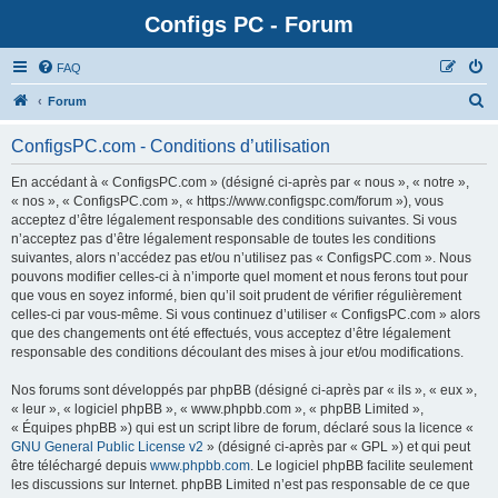
Configs PC - Forum
FAQ
Forum
ConfigsPC.com - Conditions d’utilisation
En accédant à « ConfigsPC.com » (désigné ci-après par « nous », « notre »,
« nos », « ConfigsPC.com », « https://www.configspc.com/forum »), vous
acceptez d’être légalement responsable des conditions suivantes. Si vous
n’acceptez pas d’être légalement responsable de toutes les conditions
suivantes, alors n’accédez pas et/ou n’utilisez pas « ConfigsPC.com ». Nous
pouvons modifier celles-ci à n’importe quel moment et nous ferons tout pour
que vous en soyez informé, bien qu’il soit prudent de vérifier régulièrement
celles-ci par vous-même. Si vous continuez d’utiliser « ConfigsPC.com » alors
que des changements ont été effectués, vous acceptez d’être légalement
responsable des conditions découlant des mises à jour et/ou modifications.
Nos forums sont développés par phpBB (désigné ci-après par « ils », « eux »,
« leur », « logiciel phpBB », « www.phpbb.com », « phpBB Limited »,
« Équipes phpBB ») qui est un script libre de forum, déclaré sous la licence «
GNU General Public License v2
» (désigné ci-après par « GPL ») et qui peut
être téléchargé depuis
www.phpbb.com
. Le logiciel phpBB facilite seulement
les discussions sur Internet. phpBB Limited n’est pas responsable de ce que