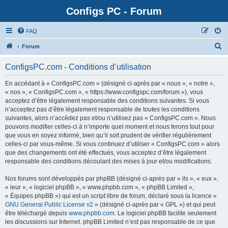
Configs PC - Forum
FAQ
Forum
ConfigsPC.com - Conditions d’utilisation
En accédant à « ConfigsPC.com » (désigné ci-après par « nous », « notre »,
« nos », « ConfigsPC.com », « https://www.configspc.com/forum »), vous
acceptez d’être légalement responsable des conditions suivantes. Si vous
n’acceptez pas d’être légalement responsable de toutes les conditions
suivantes, alors n’accédez pas et/ou n’utilisez pas « ConfigsPC.com ». Nous
pouvons modifier celles-ci à n’importe quel moment et nous ferons tout pour
que vous en soyez informé, bien qu’il soit prudent de vérifier régulièrement
celles-ci par vous-même. Si vous continuez d’utiliser « ConfigsPC.com » alors
que des changements ont été effectués, vous acceptez d’être légalement
responsable des conditions découlant des mises à jour et/ou modifications.
Nos forums sont développés par phpBB (désigné ci-après par « ils », « eux »,
« leur », « logiciel phpBB », « www.phpbb.com », « phpBB Limited »,
« Équipes phpBB ») qui est un script libre de forum, déclaré sous la licence «
GNU General Public License v2
» (désigné ci-après par « GPL ») et qui peut
être téléchargé depuis
www.phpbb.com
. Le logiciel phpBB facilite seulement
les discussions sur Internet. phpBB Limited n’est pas responsable de ce que