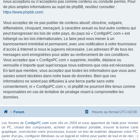
nous acceptons ou n’acceptons pas comme contenu ou conduite permis. Pour
de plus amples informations au sujet de phpBB, veuillez consulter :
https://www.phpbb.com/
.
Vous acceptez de ne pas publier de contenu abusif, obscène, vulgaire,
diffamatoire, choquant, menaçant, à caractère sexuel ou tout autre contenu qui
peut transgresser les lois de votre pays, du pays où « ConfigsPC.com » est
hébergé ou les lois internationales. Le faire peut vous mener à un
bannissement immédiat et permanent, avec une notification à votre fournisseur
d’accès à Internet si nous le jugeons nécessaire. Les adresses IP de tous les
messages sont enregistrées pour aider au renforcement de ces conditions.
Vous acceptez que « ConfigsPC.com » supprime, modifie, déplace ou
verrouille n’importe quel sujet lorsque nous estimons que cela est nécessaire.
En tant que membre, vous acceptez que toutes les informations que vous avez
saisies soient stockées dans notre base de données. Bien que ces
informations ne soient pas diffusées à une tierce partie sans votre
consentement, ni « ConfigsPC.com », ni phpBB ne pourront être tenus comme
responsables en cas de tentative de piratage visant à compromettre les
données.
Forum
Heures au format
UTC+02:00
Les forums de
ConfigsPC.com
sont nés en 2004 et vous apportent de l'aide pour monter
un PC, choisir des composants, acheter un ordinateur portable, trouver la bonne carte
graphique, overclocker votre processeur, trouver un test de matériel, dépanner votre PC,
parler d'un jeu, configurer Windows ou un logiciel et même pour parler de tout et de rien. :-)