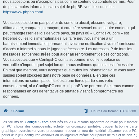
nous acceptons ou n’acceptons pas comme contenu ou conduite permis. Pour
de plus amples informations au sujet de phpBB, veuillez consulter :
https://www.phpbb.com/
.
Vous acceptez de ne pas publier de contenu abusif, obscène, vulgaire,
diffamatoire, choquant, menaçant, à caractère sexuel ou tout autre contenu qui
peut transgresser les lois de votre pays, du pays où « ConfigsPC.com » est
hébergé ou les lois internationales. Le faire peut vous mener à un
bannissement immédiat et permanent, avec une notification à votre fournisseur
d’accès à Internet si nous le jugeons nécessaire. Les adresses IP de tous les
messages sont enregistrées pour aider au renforcement de ces conditions.
Vous acceptez que « ConfigsPC.com » supprime, modifie, déplace ou
verrouille n’importe quel sujet lorsque nous estimons que cela est nécessaire.
En tant que membre, vous acceptez que toutes les informations que vous avez
saisies soient stockées dans notre base de données. Bien que ces
informations ne soient pas diffusées à une tierce partie sans votre
consentement, ni « ConfigsPC.com », ni phpBB ne pourront être tenus comme
responsables en cas de tentative de piratage visant à compromettre les
données.
Forum
Heures au format
UTC+02:00
Les forums de
ConfigsPC.com
sont nés en 2004 et vous apportent de l'aide pour monter
un PC, choisir des composants, acheter un ordinateur portable, trouver la bonne carte
graphique, overclocker votre processeur, trouver un test de matériel, dépanner votre PC,
parler d'un jeu, configurer Windows ou un logiciel et même pour parler de tout et de rien. :-)