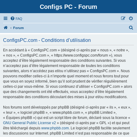
Configs PC - Forum
FAQ
Forum
ConfigsPC.com - Conditions d’utilisation
En accédant à « ConfigsPC.com » (désigné ci-après par « nous », « notre »,
« nos », « ConfigsPC.com », « https://www.configspc.com/forum »), vous
acceptez d’être légalement responsable des conditions suivantes. Si vous
n’acceptez pas d’être légalement responsable de toutes les conditions
suivantes, alors n’accédez pas et/ou n’utilisez pas « ConfigsPC.com ». Nous
pouvons modifier celles-ci à n’importe quel moment et nous ferons tout pour
que vous en soyez informé, bien qu’il soit prudent de vérifier régulièrement
celles-ci par vous-même. Si vous continuez d’utiliser « ConfigsPC.com » alors
que des changements ont été effectués, vous acceptez d’être légalement
responsable des conditions découlant des mises à jour et/ou modifications.
Nos forums sont développés par phpBB (désigné ci-après par « ils », « eux »,
« leur », « logiciel phpBB », « www.phpbb.com », « phpBB Limited »,
« Équipes phpBB ») qui est un script libre de forum, déclaré sous la licence «
GNU General Public License v2
» (désigné ci-après par « GPL ») et qui peut
être téléchargé depuis
www.phpbb.com
. Le logiciel phpBB facilite seulement
les discussions sur Internet. phpBB Limited n’est pas responsable de ce que