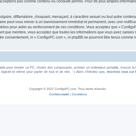
acceptons pas comme contenu ou conduite permis. Pour de plus amples informations
lgaire, diffamatoire, choquant, menaçant, à caractère sexuel ou tout autre contenu 
faire peut vous mener à un bannissement immédiat et permanent, avec une notificati
trées pour aider au renforcement de ces conditions. Vous acceptez que « ConfigsP
tant que membre, vous acceptez que toutes les informations que vous avez saisies
votre consentement, ni « ConfigsPC.com », ni phpBB ne pourront être tenus comme r
aide pour monter un PC, choisir des composants, acheter un ordinateur portable, trouver la 
ogiciel et même pour parler de tout et de rien. :-) Alors n'hésitez pas,
inscrivez vous sur 
Copyright © 2022 ConfigsPC.com. Tous droits réservés.
Confidentialité
|
Conditions