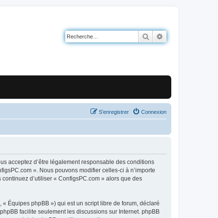
Rechercher
Recherche avancé
S’enregistrer
Connexion
ous acceptez d’être légalement responsable des conditions
onfigsPC.com ». Nous pouvons modifier celles-ci à n’importe
s continuez d’utiliser « ConfigsPC.com » alors que des
 « Équipes phpBB ») qui est un script libre de forum, déclaré
l phpBB facilite seulement les discussions sur Internet. phpBB