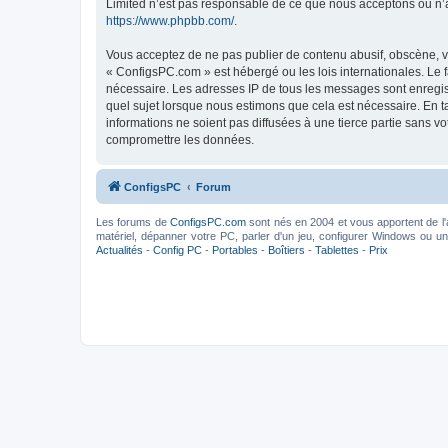
Limited n’est pas responsable de ce que nous acceptons ou n’
https://www.phpbb.com/
.
Vous acceptez de ne pas publier de contenu abusif, obscène, vu
« ConfigsPC.com » est hébergé ou les lois internationales. Le 
nécessaire. Les adresses IP de tous les messages sont enregis
quel sujet lorsque nous estimons que cela est nécessaire. En 
informations ne soient pas diffusées à une tierce partie sans 
compromettre les données.
ConfigsPC
Forum
Les forums de
ConfigsPC.com
sont nés en 2004 et vous apportent de l'
matériel, dépanner votre PC, parler d'un jeu, configurer Windows ou un l
Actualités
-
Config PC
-
Portables
-
Boîtiers
-
Tablettes
-
Prix