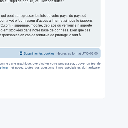
 au sujet de phpBB, veuillez consulter :
qui peut transgresser les lois de votre pays, du pays où
on à votre fournisseur d’accès à Internet si nous le jugeons
C.com » supprime, modifie, déplace ou verrouille n’importe
 soient stockées dans notre base de données. Bien que ces
esponsables en cas de tentative de piratage visant à
Supprimer les cookies
Heures au format
UTC+02:00
bonne carte graphique, overclocker votre processeur, trouver un test de
le forum
et posez toutes vos questions à nos spécialistes du hardware.