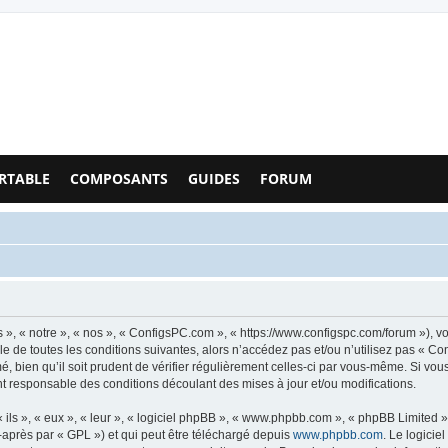
Configs PC - Forum
RTABLE
COMPOSANTS
GUIDES
FORUM
», « notre », « nos », « ConfigsPC.com », « https://www.configspc.com/forum »), v
e de toutes les conditions suivantes, alors n’accédez pas et/ou n’utilisez pas « C
, bien qu’il soit prudent de vérifier régulièrement celles-ci par vous-même. Si vou
t responsable des conditions découlant des mises à jour et/ou modifications.
ls », « eux », « leur », « logiciel phpBB », « www.phpbb.com », « phpBB Limited »,
-après par « GPL ») et qui peut être téléchargé depuis
www.phpbb.com
. Le logicie