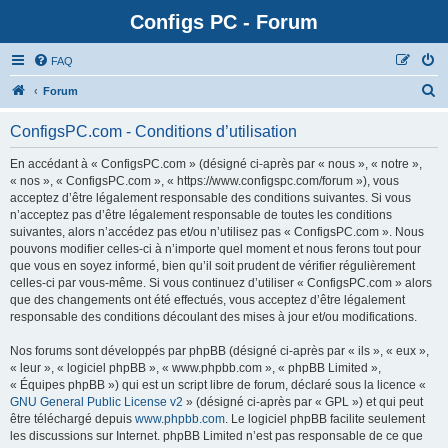
Configs PC - Forum
FAQ
Forum
ConfigsPC.com - Conditions d’utilisation
En accédant à « ConfigsPC.com » (désigné ci-après par « nous », « notre »,
« nos », « ConfigsPC.com », « https://www.configspc.com/forum »), vous
acceptez d’être légalement responsable des conditions suivantes. Si vous
n’acceptez pas d’être légalement responsable de toutes les conditions
suivantes, alors n’accédez pas et/ou n’utilisez pas « ConfigsPC.com ». Nous
pouvons modifier celles-ci à n’importe quel moment et nous ferons tout pour
que vous en soyez informé, bien qu’il soit prudent de vérifier régulièrement
celles-ci par vous-même. Si vous continuez d’utiliser « ConfigsPC.com » alors
que des changements ont été effectués, vous acceptez d’être légalement
responsable des conditions découlant des mises à jour et/ou modifications.
Nos forums sont développés par phpBB (désigné ci-après par « ils », « eux »,
« leur », « logiciel phpBB », « www.phpbb.com », « phpBB Limited »,
« Équipes phpBB ») qui est un script libre de forum, déclaré sous la licence «
GNU General Public License v2
» (désigné ci-après par « GPL ») et qui peut
être téléchargé depuis
www.phpbb.com
. Le logiciel phpBB facilite seulement
les discussions sur Internet. phpBB Limited n’est pas responsable de ce que