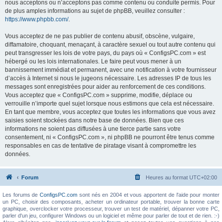
nous acceptons ou n’acceptons pas comme contenu ou conduite permis. Pour
de plus amples informations au sujet de phpBB, veuillez consulter :
https://www.phpbb.com/
.
Vous acceptez de ne pas publier de contenu abusif, obscène, vulgaire,
diffamatoire, choquant, menaçant, à caractère sexuel ou tout autre contenu qui
peut transgresser les lois de votre pays, du pays où « ConfigsPC.com » est
hébergé ou les lois internationales. Le faire peut vous mener à un
bannissement immédiat et permanent, avec une notification à votre fournisseur
d’accès à Internet si nous le jugeons nécessaire. Les adresses IP de tous les
messages sont enregistrées pour aider au renforcement de ces conditions.
Vous acceptez que « ConfigsPC.com » supprime, modifie, déplace ou
verrouille n’importe quel sujet lorsque nous estimons que cela est nécessaire.
En tant que membre, vous acceptez que toutes les informations que vous avez
saisies soient stockées dans notre base de données. Bien que ces
informations ne soient pas diffusées à une tierce partie sans votre
consentement, ni « ConfigsPC.com », ni phpBB ne pourront être tenus comme
responsables en cas de tentative de piratage visant à compromettre les
données.
Forum
Heures au format
UTC+02:00
Les forums de
ConfigsPC.com
sont nés en 2004 et vous apportent de l'aide pour monter
un PC, choisir des composants, acheter un ordinateur portable, trouver la bonne carte
graphique, overclocker votre processeur, trouver un test de matériel, dépanner votre PC,
parler d'un jeu, configurer Windows ou un logiciel et même pour parler de tout et de rien. :-)