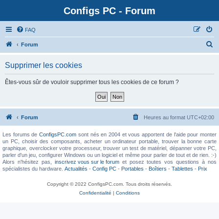
Configs PC - Forum
FAQ
Forum
Supprimer les cookies
Êtes-vous sûr de vouloir supprimer tous les cookies de ce forum ?
Forum
Heures au format
UTC+02:00
Les forums de
ConfigsPC.com
sont nés en 2004 et vous apportent de l'aide pour monter
un PC, choisir des composants, acheter un ordinateur portable, trouver la bonne carte
graphique, overclocker votre processeur, trouver un test de matériel, dépanner votre PC,
parler d'un jeu, configurer Windows ou un logiciel et même pour parler de tout et de rien. :-)
Alors n'hésitez pas,
inscrivez vous sur le forum
et posez toutes vos questions à nos
spécialistes du hardware.
Actualités
-
Config PC
-
Portables
-
Boîtiers
-
Tablettes
-
Prix
Copyright © 2022 ConfigsPC.com. Tous droits réservés.
Confidentialité
|
Conditions