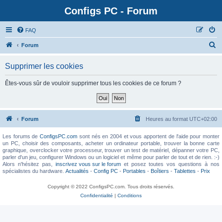
Configs PC - Forum
FAQ
Forum
Supprimer les cookies
Êtes-vous sûr de vouloir supprimer tous les cookies de ce forum ?
Forum
Heures au format
UTC+02:00
Les forums de
ConfigsPC.com
sont nés en 2004 et vous apportent de l'aide pour monter
un PC, choisir des composants, acheter un ordinateur portable, trouver la bonne carte
graphique, overclocker votre processeur, trouver un test de matériel, dépanner votre PC,
parler d'un jeu, configurer Windows ou un logiciel et même pour parler de tout et de rien. :-)
Alors n'hésitez pas,
inscrivez vous sur le forum
et posez toutes vos questions à nos
spécialistes du hardware.
Actualités
-
Config PC
-
Portables
-
Boîtiers
-
Tablettes
-
Prix
Copyright © 2022 ConfigsPC.com. Tous droits réservés.
Confidentialité
|
Conditions