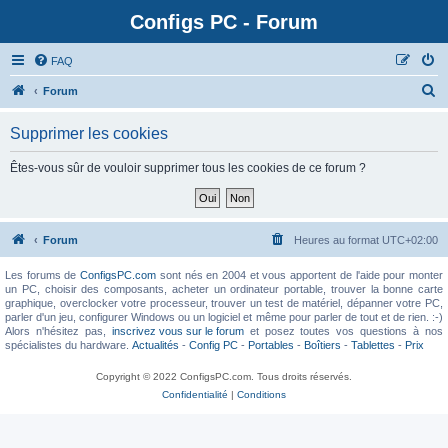
Configs PC - Forum
FAQ
Forum
Supprimer les cookies
Êtes-vous sûr de vouloir supprimer tous les cookies de ce forum ?
Forum
Heures au format
UTC+02:00
Les forums de
ConfigsPC.com
sont nés en 2004 et vous apportent de l'aide pour monter
un PC, choisir des composants, acheter un ordinateur portable, trouver la bonne carte
graphique, overclocker votre processeur, trouver un test de matériel, dépanner votre PC,
parler d'un jeu, configurer Windows ou un logiciel et même pour parler de tout et de rien. :-)
Alors n'hésitez pas,
inscrivez vous sur le forum
et posez toutes vos questions à nos
spécialistes du hardware.
Actualités
-
Config PC
-
Portables
-
Boîtiers
-
Tablettes
-
Prix
Copyright © 2022 ConfigsPC.com. Tous droits réservés.
Confidentialité
|
Conditions