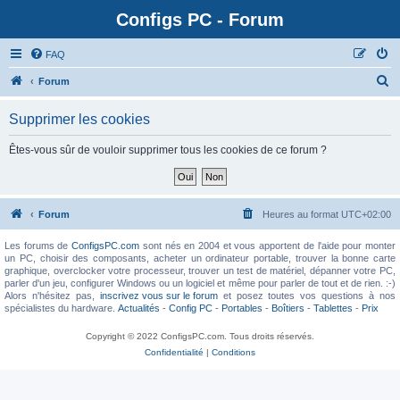
Configs PC - Forum
FAQ
Forum
Supprimer les cookies
Êtes-vous sûr de vouloir supprimer tous les cookies de ce forum ?
Forum
Heures au format
UTC+02:00
Les forums de
ConfigsPC.com
sont nés en 2004 et vous apportent de l'aide pour monter
un PC, choisir des composants, acheter un ordinateur portable, trouver la bonne carte
graphique, overclocker votre processeur, trouver un test de matériel, dépanner votre PC,
parler d'un jeu, configurer Windows ou un logiciel et même pour parler de tout et de rien. :-)
Alors n'hésitez pas,
inscrivez vous sur le forum
et posez toutes vos questions à nos
spécialistes du hardware.
Actualités
-
Config PC
-
Portables
-
Boîtiers
-
Tablettes
-
Prix
Copyright © 2022 ConfigsPC.com. Tous droits réservés.
Confidentialité
|
Conditions