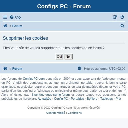
Configs PC - Forum
FAQ
Forum
Supprimer les cookies
Êtes-vous sûr de vouloir supprimer tous les cookies de ce forum ?
Forum
Heures au format
UTC+02:00
Les forums de
ConfigsPC.com
sont nés en 2004 et vous apportent de l'aide pour monter
un PC, choisir des composants, acheter un ordinateur portable, trouver la bonne carte
graphique, overclocker votre processeur, trouver un test de matériel, dépanner votre PC,
parler d'un jeu, configurer Windows ou un logiciel et même pour parler de tout et de rien. :-)
Alors n'hésitez pas,
inscrivez vous sur le forum
et posez toutes vos questions à nos
spécialistes du hardware.
Actualités
-
Config PC
-
Portables
-
Boîtiers
-
Tablettes
-
Prix
Copyright © 2022 ConfigsPC.com. Tous droits réservés.
Confidentialité
|
Conditions