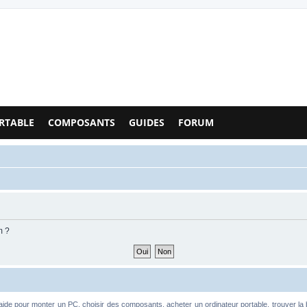
Configs PC - Forum
RTABLE
COMPOSANTS
GUIDES
FORUM
m ?
aide pour monter un PC, choisir des composants, acheter un ordinateur portable, trouver la 