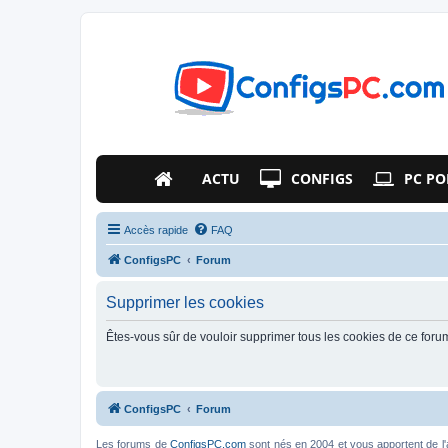
ACTU
CONFIGS
PC PO
Accès rapide
FAQ
ConfigsPC
Forum
Supprimer les cookies
Êtes-vous sûr de vouloir supprimer tous les cookies de ce foru
ConfigsPC
Forum
Les forums de
ConfigsPC.com
sont nés en 2004 et vous apportent de l'