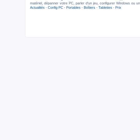
matériel, dépanner votre PC, parler d'un jeu, configurer Windows ou un l
Actualités
-
Config PC
-
Portables
-
Boîtiers
-
Tablettes
-
Prix