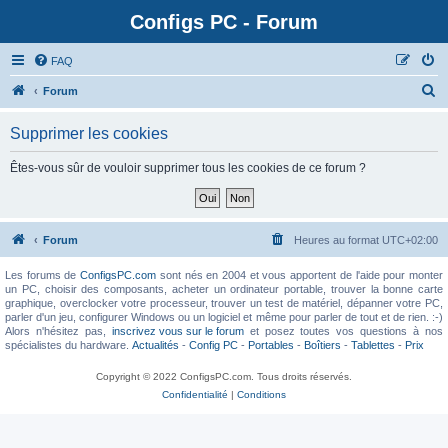
Configs PC - Forum
FAQ
Forum
Supprimer les cookies
Êtes-vous sûr de vouloir supprimer tous les cookies de ce forum ?
Forum
Heures au format
UTC+02:00
Les forums de
ConfigsPC.com
sont nés en 2004 et vous apportent de l'aide pour monter
un PC, choisir des composants, acheter un ordinateur portable, trouver la bonne carte
graphique, overclocker votre processeur, trouver un test de matériel, dépanner votre PC,
parler d'un jeu, configurer Windows ou un logiciel et même pour parler de tout et de rien. :-)
Alors n'hésitez pas,
inscrivez vous sur le forum
et posez toutes vos questions à nos
spécialistes du hardware.
Actualités
-
Config PC
-
Portables
-
Boîtiers
-
Tablettes
-
Prix
Copyright © 2022 ConfigsPC.com. Tous droits réservés.
Confidentialité
|
Conditions