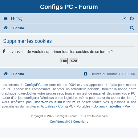
Configs PC - Forum
FAQ
Forum
Supprimer les cookies
Êtes-vous sûr de vouloir supprimer tous les cookies de ce forum ?
Forum
Heures au format
UTC+02:00
Les forums de
ConfigsPC.com
sont nés en 2004 et vous apportent de l'aide pour monter
un PC, choisir des composants, acheter un ordinateur portable, trouver la bonne carte
graphique, overclocker votre processeur, trouver un test de matériel, dépanner votre PC,
parler d'un jeu, configurer Windows ou un logiciel et même pour parler de tout et de rien. :-)
Alors n'hésitez pas,
inscrivez vous sur le forum
et posez toutes vos questions à nos
spécialistes du hardware.
Actualités
-
Config PC
-
Portables
-
Boîtiers
-
Tablettes
-
Prix
Copyright © 2022 ConfigsPC.com. Tous droits réservés.
Confidentialité
|
Conditions