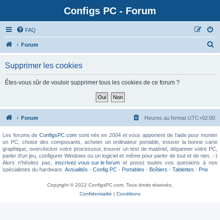
Configs PC - Forum
FAQ
Forum
Supprimer les cookies
Êtes-vous sûr de vouloir supprimer tous les cookies de ce forum ?
Forum
Heures au format
UTC+02:00
Les forums de
ConfigsPC.com
sont nés en 2004 et vous apportent de l'aide pour monter
un PC, choisir des composants, acheter un ordinateur portable, trouver la bonne carte
graphique, overclocker votre processeur, trouver un test de matériel, dépanner votre PC,
parler d'un jeu, configurer Windows ou un logiciel et même pour parler de tout et de rien. :-)
Alors n'hésitez pas,
inscrivez vous sur le forum
et posez toutes vos questions à nos
spécialistes du hardware.
Actualités
-
Config PC
-
Portables
-
Boîtiers
-
Tablettes
-
Prix
Copyright © 2022 ConfigsPC.com. Tous droits réservés.
Confidentialité
|
Conditions