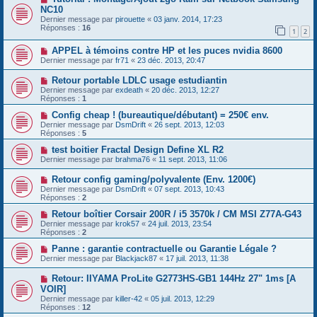
NC10
Dernier message par
pirouette
«
03 janv. 2014, 17:23
Réponses :
16
1
2
APPEL à témoins contre HP et les puces nvidia 8600
Dernier message par
fr71
«
23 déc. 2013, 20:47
Retour portable LDLC usage estudiantin
Dernier message par
exdeath
«
20 déc. 2013, 12:27
Réponses :
1
Config cheap ! (bureautique/débutant) = 250€ env.
Dernier message par
DsmDrift
«
26 sept. 2013, 12:03
Réponses :
5
test boitier Fractal Design Define XL R2
Dernier message par
brahma76
«
11 sept. 2013, 11:06
Retour config gaming/polyvalente (Env. 1200€)
Dernier message par
DsmDrift
«
07 sept. 2013, 10:43
Réponses :
2
Retour boîtier Corsair 200R / i5 3570k / CM MSI Z77A-G43
Dernier message par
krok57
«
24 juil. 2013, 23:54
Réponses :
2
Panne : garantie contractuelle ou Garantie Légale ?
Dernier message par
Blackjack87
«
17 juil. 2013, 11:38
Retour: IIYAMA ProLite G2773HS-GB1 144Hz 27" 1ms [A
VOIR]
Dernier message par
killer-42
«
05 juil. 2013, 12:29
Réponses :
12