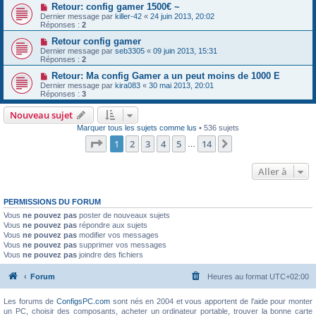
Retour: config gamer 1500€ ~
Dernier message par
killer-42
«
24 juin 2013, 20:02
Réponses :
2
Retour config gamer
Dernier message par
seb3305
«
09 juin 2013, 15:31
Réponses :
2
Retour: Ma config Gamer a un peut moins de 1000 E
Dernier message par
kira083
«
30 mai 2013, 20:01
Réponses :
3
Nouveau sujet
Marquer tous les sujets comme lus
• 536 sujets
Page
1
sur
14
1
2
3
4
5
14
Suivante
…
Aller à
PERMISSIONS DU FORUM
Vous
ne pouvez pas
poster de nouveaux sujets
Vous
ne pouvez pas
répondre aux sujets
Vous
ne pouvez pas
modifier vos messages
Vous
ne pouvez pas
supprimer vos messages
Vous
ne pouvez pas
joindre des fichiers
Forum
Heures au format
UTC+02:00
Les forums de
ConfigsPC.com
sont nés en 2004 et vous apportent de l'aide pour monter
un PC, choisir des composants, acheter un ordinateur portable, trouver la bonne carte