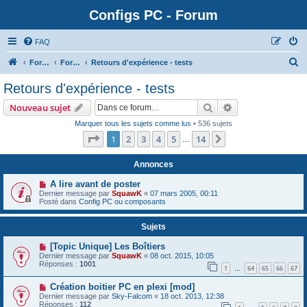
Configs PC - Forum
FAQ
Forum
Forum Matériel
Retours d'expérience - tests
Retours d'expérience - tests
Rechercher
Recherche avanc
Nouveau sujet
Marquer tous les sujets comme lus
• 536 sujets
Page
1
sur
14
1
2
3
4
5
14
Suivante
…
Annonces
A lire avant de poster
Dernier message par
SquawK
«
07 mars 2005, 00:11
Posté dans
Config PC ou composants
Sujets
[Topic Unique] Les Boîtiers
Dernier message par
SquawK
«
08 oct. 2015, 10:05
Réponses :
1001
1
64
65
66
67
…
Création boitier PC en plexi [mod]
Dernier message par
Sky-Falcom
«
18 oct. 2013, 12:38
Réponses :
112