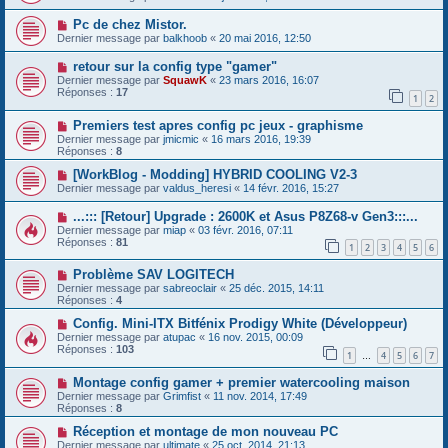
Pc de chez Mistor.
Dernier message par
balkhoob
«
20 mai 2016, 12:50
retour sur la config type "gamer"
Dernier message par
SquawK
«
23 mars 2016, 16:07
Réponses :
17
1
2
Premiers test apres config pc jeux - graphisme
Dernier message par
jmicmic
«
16 mars 2016, 19:39
Réponses :
8
[WorkBlog - Modding] HYBRID COOLING V2-3
Dernier message par
valdus_heresi
«
14 févr. 2016, 15:27
...::: [Retour] Upgrade : 2600K et Asus P8Z68-v Gen3:::...
Dernier message par
miap
«
03 févr. 2016, 07:11
Réponses :
81
1
2
3
4
5
6
Problème SAV LOGITECH
Dernier message par
sabreoclair
«
25 déc. 2015, 14:11
Réponses :
4
Config. Mini-ITX Bitfénix Prodigy White (Développeur)
Dernier message par
atupac
«
16 nov. 2015, 00:09
Réponses :
103
1
4
5
6
7
…
Montage config gamer + premier watercooling maison
Dernier message par
Grimfist
«
11 nov. 2014, 17:49
Réponses :
8
Réception et montage de mon nouveau PC
Dernier message par
ultimate
«
25 oct. 2014, 21:13