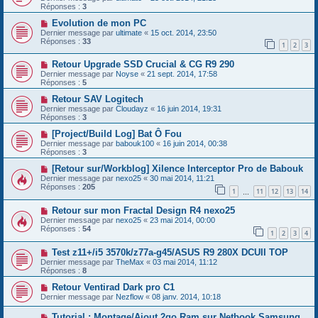
Réponses :
3
Evolution de mon PC
Dernier message par
ultimate
«
15 oct. 2014, 23:50
Réponses :
33
1
2
3
Retour Upgrade SSD Crucial & CG R9 290
Dernier message par
Noyse
«
21 sept. 2014, 17:58
Réponses :
5
Retour SAV Logitech
Dernier message par
Cloudayz
«
16 juin 2014, 19:31
Réponses :
3
[Project/Build Log] Bat Ô Fou
Dernier message par
babouk100
«
16 juin 2014, 00:38
Réponses :
3
[Retour sur/Workblog] Xilence Interceptor Pro de Babouk
Dernier message par
nexo25
«
30 mai 2014, 11:21
Réponses :
205
1
11
12
13
14
…
Retour sur mon Fractal Design R4 nexo25
Dernier message par
nexo25
«
23 mai 2014, 00:00
Réponses :
54
1
2
3
4
Test z11+/i5 3570k/z77a-g45/ASUS R9 280X DCUII TOP
Dernier message par
TheMax
«
03 mai 2014, 11:12
Réponses :
8
Retour Ventirad Dark pro C1
Dernier message par
Nezflow
«
08 janv. 2014, 10:18
Tutorial : Montage/Ajout 2go Ram sur Netbook Samsung