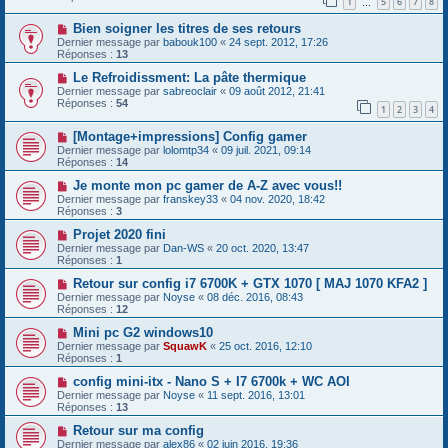
1
5
6
7
8
…
Bien soigner les titres de ses retours
Dernier message par
babouk100
«
24 sept. 2012, 17:26
Réponses :
13
Le Refroidissment: La pâte thermique
Dernier message par
sabreoclair
«
09 août 2012, 21:41
Réponses :
54
1
2
3
4
[Montage+impressions] Config gamer
Dernier message par
lolomtp34
«
09 juil. 2021, 09:14
Réponses :
14
Je monte mon pc gamer de A-Z avec vous!!
Dernier message par
franskey33
«
04 nov. 2020, 18:42
Réponses :
3
Projet 2020 fini
Dernier message par
Dan-WS
«
20 oct. 2020, 13:47
Réponses :
1
Retour sur config i7 6700K + GTX 1070 [ MAJ 1070 KFA2 ]
Dernier message par
Noyse
«
08 déc. 2016, 08:43
Réponses :
12
Mini pc G2 windows10
Dernier message par
SquawK
«
25 oct. 2016, 12:10
Réponses :
1
config mini-itx - Nano S + I7 6700k + WC AOI
Dernier message par
Noyse
«
11 sept. 2016, 13:01
Réponses :
13
Retour sur ma config
Dernier message par
alex86
«
02 juin 2016, 19:36