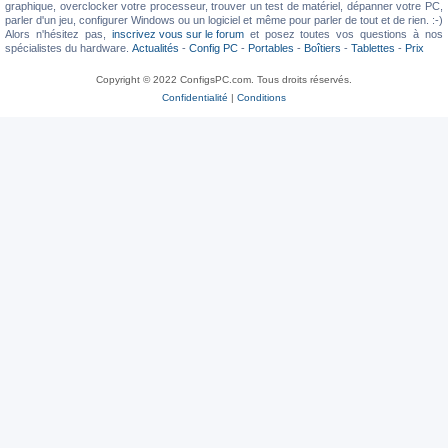
graphique, overclocker votre processeur, trouver un test de matériel, dépanner votre PC,
parler d'un jeu, configurer Windows ou un logiciel et même pour parler de tout et de rien. :-)
Alors n'hésitez pas,
inscrivez vous sur le forum
et posez toutes vos questions à nos
spécialistes du hardware.
Actualités
-
Config PC
-
Portables
-
Boîtiers
-
Tablettes
-
Prix
Copyright © 2022 ConfigsPC.com. Tous droits réservés.
Confidentialité
|
Conditions