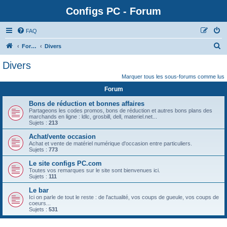
Configs PC - Forum
FAQ
Forum
Divers
Divers
Marquer tous les sous-forums comme lus
Forum
Bons de réduction et bonnes affaires
Partageons les codes promos, bons de réduction et autres bons plans des
marchands en ligne : ldlc, grosbill, dell, materiel.net...
Sujets :
213
Achat/vente occasion
Achat et vente de matériel numérique d'occasion entre particuliers.
Sujets :
773
Le site configs PC.com
Toutes vos remarques sur le site sont bienvenues ici.
Sujets :
111
Le bar
Ici on parle de tout le reste : de l'actualité, vos coups de gueule, vos coups de
coeurs...
Sujets :
531