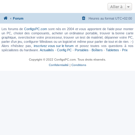
Aller à
Forum
Heures au format
UTC+02:00
Les forums de
ConfigsPC.com
sont nés en 2004 et vous apportent de l'aide pour monter
un PC, choisir des composants, acheter un ordinateur portable, trouver la bonne carte
graphique, overclocker votre processeur, trouver un test de matériel, dépanner votre PC,
parler d'un jeu, configurer Windows ou un logiciel et même pour parler de tout et de rien. :-)
Alors n'hésitez pas,
inscrivez vous sur le forum
et posez toutes vos questions à nos
spécialistes du hardware.
Actualités
-
Config PC
-
Portables
-
Boîtiers
-
Tablettes
-
Prix
Copyright © 2022 ConfigsPC.com. Tous droits réservés.
Confidentialité
|
Conditions