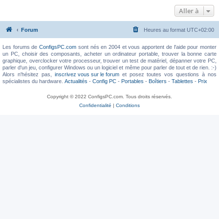
Aller à
Forum
Heures au format
UTC+02:00
Les forums de
ConfigsPC.com
sont nés en 2004 et vous apportent de l'aide pour monter
un PC, choisir des composants, acheter un ordinateur portable, trouver la bonne carte
graphique, overclocker votre processeur, trouver un test de matériel, dépanner votre PC,
parler d'un jeu, configurer Windows ou un logiciel et même pour parler de tout et de rien. :-)
Alors n'hésitez pas,
inscrivez vous sur le forum
et posez toutes vos questions à nos
spécialistes du hardware.
Actualités
-
Config PC
-
Portables
-
Boîtiers
-
Tablettes
-
Prix
Copyright © 2022 ConfigsPC.com. Tous droits réservés.
Confidentialité
|
Conditions