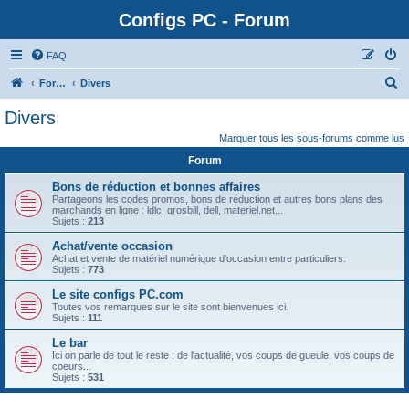
Configs PC - Forum
FAQ
Forum
Divers
Divers
Marquer tous les sous-forums comme lus
Forum
Bons de réduction et bonnes affaires
Partageons les codes promos, bons de réduction et autres bons plans des
marchands en ligne : ldlc, grosbill, dell, materiel.net...
Sujets :
213
Achat/vente occasion
Achat et vente de matériel numérique d'occasion entre particuliers.
Sujets :
773
Le site configs PC.com
Toutes vos remarques sur le site sont bienvenues ici.
Sujets :
111
Le bar
Ici on parle de tout le reste : de l'actualité, vos coups de gueule, vos coups de
coeurs...
Sujets :
531