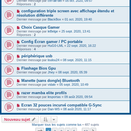
Dernier message par
ctrl-alt-del
«
05 oct. 2020, 09:57
Réponses :
2
configuration triple screen avec affichage étendu et
résolution différente
Dernier message par
BlackBox
«
01 oct. 2020, 19:40
Choix Casque Gamer
Dernier message par
leBelge
«
25 sept. 2020, 13:41
Réponses :
2
Config Écran gamer / PC portable
Dernier message par
HuG0-LML
«
22 sept. 2020, 16:22
Réponses :
4
périphérique usb
Dernier message par
loulou24
«
08 sept. 2020, 11:15
Flashage Bios Gpu
Dernier message par
Jhey
«
08 sept. 2020, 05:39
Manette (sans dongle) Bluetooth
Dernier message par
vidalv
«
05 sept. 2020, 10:49
razer mamba elite profils
Dernier message par
lesportas
«
09 août 2020, 09:54
Ecran 32 pouces incurvé compatible G-Sync
Dernier message par
Dan-WS
«
08 août 2020, 11:17
Nouveau sujet
Marquer tous les sujets comme lus
• 487 sujets