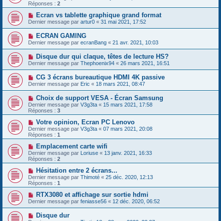
Réponses :
2
Ecran vs tablette graphique grand format
Dernier message par
artur0
«
31 mai 2021, 17:52
ECRAN GAMING
Dernier message par
ecranBang
«
21 avr. 2021, 10:03
Disque dur qui claque, têtes de lecture HS?
Dernier message par
Thephoenix94
«
26 mars 2021, 16:51
CG 3 écrans bureautique HDMI 4K passive
Dernier message par
Eric
«
18 mars 2021, 08:47
Choix de support VESA - Écran Samsung
Dernier message par
V3g3ta
«
15 mars 2021, 17:58
Réponses :
3
Votre opinion, Ecran PC Lenovo
Dernier message par
V3g3ta
«
07 mars 2021, 20:08
Réponses :
1
Emplacement carte wifi
Dernier message par
Loriuse
«
13 janv. 2021, 16:33
Réponses :
2
Hésitation entre 2 écrans...
Dernier message par
Thimoté
«
25 déc. 2020, 12:13
Réponses :
1
RTX3080 et affichage sur sortie hdmi
Dernier message par
feniasse56
«
12 déc. 2020, 06:52
Disque dur