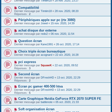
Dernier message par
Timtim18
«
28 nov. 2020, 23:27
Compatibilité
Dernier message par
Timtim18
«
28 nov. 2020, 08:20
Réponses :
2
Périphériques apple sur pc (rtx 3080)
Dernier message par
Jowel
«
15 nov. 2020, 14:39
achat disque dur externe
Dernier message par
redo2
«
06 nov. 2020, 11:54
Question écran
Dernier message par
Kane1991
«
26 oct. 2020, 17:14
Choix triple écran bureautique
Dernier message par
acognard
«
22 oct. 2020, 16:28
pci express
Dernier message par
SquawK
«
22 oct. 2020, 09:52
Réponses :
3
Second écran
Dernier message par
DFreshHD
«
13 oct. 2020, 22:29
Réponses :
2
Ecran pc gamer 400-500 htva
Dernier message par
DFreshHD
«
13 oct. 2020, 22:29
Réponses :
5
Carte Graphique Nvidia GeForce RTX 2070 SUPER FE
Dernier message par
battlenote
«
05 oct. 2020, 21:33
Soft organisation écran