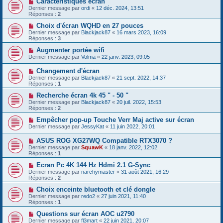
Caractéristiques écran
Dernier message par
ordi
«
12 déc. 2024, 13:51
Réponses :
2
Choix d'écran WQHD en 27 pouces
Dernier message par
Blackjack87
«
16 mars 2023, 16:09
Réponses :
3
Augmenter portée wifi
Dernier message par
Volma
«
22 janv. 2023, 09:05
Changement d'écran
Dernier message par
Blackjack87
«
21 sept. 2022, 14:37
Réponses :
1
Recherche écran 4k 45 " - 50 "
Dernier message par
Blackjack87
«
20 juil. 2022, 15:53
Réponses :
2
Empêcher pop-up Touche Verr Maj active sur écran
Dernier message par
JessyKat
«
11 juin 2022, 20:01
ASUS ROG XG27WQ Compatible RTX3070 ?
Dernier message par
SquawK
«
18 janv. 2022, 12:02
Réponses :
1
Ecran Pc 4K 144 Hz Hdmi 2.1 G-Sync
Dernier message par
narchymaster
«
31 août 2021, 16:29
Réponses :
2
Choix enceinte bluetooth et clé dongle
Dernier message par
redo2
«
27 juin 2021, 11:40
Réponses :
1
Questions sur écran AOC u2790
Dernier message par
fl3mart
«
22 juin 2021, 20:07