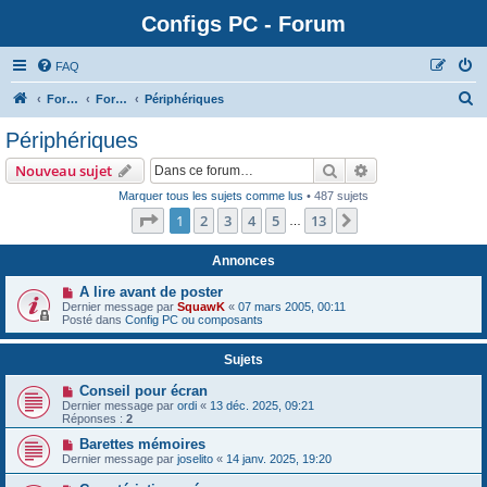
Configs PC - Forum
FAQ
Forum
Forum Matériel
Périphériques
Périphériques
Rechercher
Recherche avanc
Nouveau sujet
Marquer tous les sujets comme lus
• 487 sujets
Page
1
sur
13
1
2
3
4
5
13
Suivante
…
Annonces
A lire avant de poster
Dernier message par
SquawK
«
07 mars 2005, 00:11
Posté dans
Config PC ou composants
Sujets
Conseil pour écran
Dernier message par
ordi
«
13 déc. 2025, 09:21
Réponses :
2
Barettes mémoires
Dernier message par
joselito
«
14 janv. 2025, 19:20