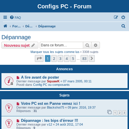
Configs PC - Forum
FAQ
Forum
Dépannage, optimisations PC
Dépannage
Dépannage
Rechercher
Recherche avanc
Nouveau sujet
Marquer tous les sujets comme lus
• 3308 sujets
Page
1
sur
83
1
2
3
4
5
83
Suivante
…
Annonces
A lire avant de poster
Dernier message par
SquawK
«
07 mars 2005, 00:11
Posté dans
Config PC ou composants
Sujets
Votre PC est en Panne venez ici !
Dernier message par
Blackshot75
«
09 janv. 2016, 19:37
Réponses :
31
1
2
3
Dépannage : les bips d'érreur !!!
Dernier message par
v12
«
24 août 2011, 17:04
Réponses :
9