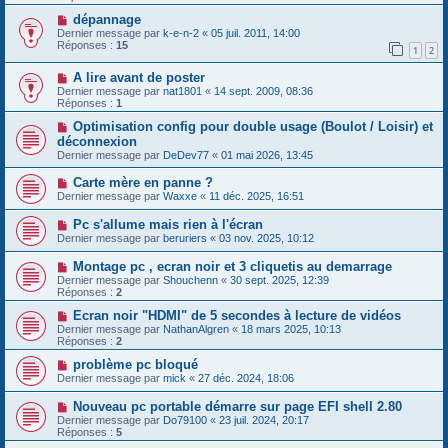
dépannage
Dernier message par
k-e-n-2
«
05 juil. 2011, 14:00
Réponses :
15
1
2
A lire avant de poster
Dernier message par
nat1801
«
14 sept. 2009, 08:36
Réponses :
1
Optimisation config pour double usage (Boulot / Loisir) et
déconnexion
Dernier message par
DeDev77
«
01 mai 2026, 13:45
Carte mère en panne ?
Dernier message par
Waxxe
«
11 déc. 2025, 16:51
Pc s'allume mais rien à l'écran
Dernier message par
beruriers
«
03 nov. 2025, 10:12
Montage pc , ecran noir et 3 cliquetis au demarrage
Dernier message par
Shouchenn
«
30 sept. 2025, 12:39
Réponses :
2
Ecran noir "HDMI" de 5 secondes à lecture de vidéos
Dernier message par
NathanAlgren
«
18 mars 2025, 10:13
Réponses :
2
problème pc bloqué
Dernier message par
mick
«
27 déc. 2024, 18:06
Nouveau pc portable démarre sur page EFI shell 2.80
Dernier message par
Do79100
«
23 juil. 2024, 20:17
Réponses :
5