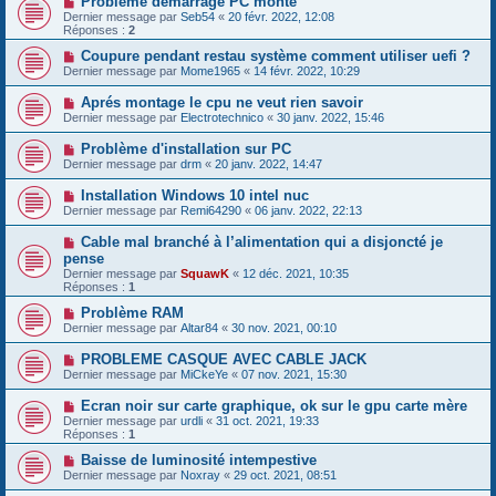
Problème démarrage PC monté
Dernier message par
Seb54
«
20 févr. 2022, 12:08
Réponses :
2
Coupure pendant restau système comment utiliser uefi ?
Dernier message par
Mome1965
«
14 févr. 2022, 10:29
Aprés montage le cpu ne veut rien savoir
Dernier message par
Electrotechnico
«
30 janv. 2022, 15:46
Problème d'installation sur PC
Dernier message par
drm
«
20 janv. 2022, 14:47
Installation Windows 10 intel nuc
Dernier message par
Remi64290
«
06 janv. 2022, 22:13
Cable mal branché à l’alimentation qui a disjoncté je
pense
Dernier message par
SquawK
«
12 déc. 2021, 10:35
Réponses :
1
Problème RAM
Dernier message par
Altar84
«
30 nov. 2021, 00:10
PROBLEME CASQUE AVEC CABLE JACK
Dernier message par
MiCkeYe
«
07 nov. 2021, 15:30
Ecran noir sur carte graphique, ok sur le gpu carte mère
Dernier message par
urdli
«
31 oct. 2021, 19:33
Réponses :
1
Baisse de luminosité intempestive
Dernier message par
Noxray
«
29 oct. 2021, 08:51