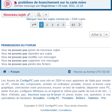
problème de branchement sur la carte mère
Dernier message par
Magicbimao
«
29 sept. 2021, 21:16
Nouveau sujet
Marquer tous les sujets comme lus
• 3308 sujets
Page
1
sur
83
1
2
3
4
5
83
Suivante
…
Aller à
PERMISSIONS DU FORUM
Vous
ne pouvez pas
poster de nouveaux sujets
Vous
ne pouvez pas
répondre aux sujets
Vous
ne pouvez pas
modifier vos messages
Vous
ne pouvez pas
supprimer vos messages
Vous
ne pouvez pas
joindre des fichiers
Forum
Heures au format
UTC+02:00
Les forums de
ConfigsPC.com
sont nés en 2004 et vous apportent de l'aide pour monter
un PC, choisir des composants, acheter un ordinateur portable, trouver la bonne carte
graphique, overclocker votre processeur, trouver un test de matériel, dépanner votre PC,
parler d'un jeu, configurer Windows ou un logiciel et même pour parler de tout et de rien. :-)
Alors n'hésitez pas,
inscrivez vous sur le forum
et posez toutes vos questions à nos
spécialistes du hardware.
Actualités
-
Config PC
-
Portables
-
Boîtiers
-
Tablettes
-
Prix
Copyright © 2022 ConfigsPC.com. Tous droits réservés.
Confidentialité
|
Conditions