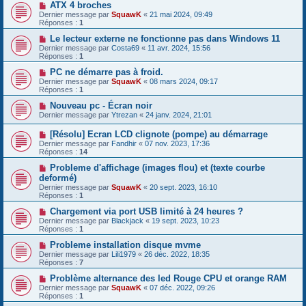
ATX 4 broches
Dernier message par
SquawK
«
21 mai 2024, 09:49
Réponses :
1
Le lecteur externe ne fonctionne pas dans Windows 11
Dernier message par
Costa69
«
11 avr. 2024, 15:56
Réponses :
1
PC ne démarre pas à froid.
Dernier message par
SquawK
«
08 mars 2024, 09:17
Réponses :
1
Nouveau pc - Écran noir
Dernier message par
Ytrezan
«
24 janv. 2024, 21:01
[Résolu] Ecran LCD clignote (pompe) au démarrage
Dernier message par
Fandhir
«
07 nov. 2023, 17:36
Réponses :
14
Probleme d'affichage (images flou) et (texte courbe
deformé)
Dernier message par
SquawK
«
20 sept. 2023, 16:10
Réponses :
1
Chargement via port USB limité à 24 heures ?
Dernier message par
Blackjack
«
19 sept. 2023, 10:23
Réponses :
1
Probleme installation disque mvme
Dernier message par
Lili1979
«
26 déc. 2022, 18:35
Réponses :
7
Problème alternance des led Rouge CPU et orange RAM
Dernier message par
SquawK
«
07 déc. 2022, 09:26
Réponses :
1