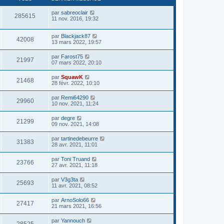
par
sabreoclair
285615
11 nov. 2016, 19:32
par
Blackjack87
42008
13 mars 2022, 19:57
par
Farost75
21997
07 mars 2022, 20:10
par
SquawK
21468
28 févr. 2022, 10:10
par
Remi64290
29960
10 nov. 2021, 11:24
par
degre
21299
09 nov. 2021, 14:08
par
tartinedebeurre
31383
28 avr. 2021, 11:01
par
Toni Truand
23766
27 avr. 2021, 11:18
par
V3g3ta
25693
11 avr. 2021, 08:52
par
ArnoSolo66
27417
21 mars 2021, 16:56
par
Yannouch
28525