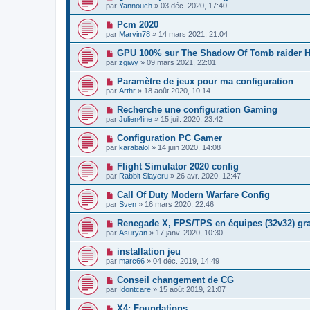
par
Yannouch
»
03 déc. 2020, 17:40
Pcm 2020
par
Marvin78
»
14 mars 2021, 21:04
GPU 100% sur The Shadow Of Tomb raider H
par
zgiwy
»
09 mars 2021, 22:01
Paramètre de jeux pour ma configuration
par
Arthr
»
18 août 2020, 10:14
Recherche une configuration Gaming
par
Julien4ine
»
15 juil. 2020, 23:42
Configuration PC Gamer
par
karabalol
»
14 juin 2020, 14:08
Flight Simulator 2020 config
par
Rabbit Slayeru
»
26 avr. 2020, 12:47
Call Of Duty Modern Warfare Config
par
Sven
»
16 mars 2020, 22:46
Renegade X, FPS/TPS en équipes (32v32) gra
par
Asuryan
»
17 janv. 2020, 10:30
installation jeu
par
marc66
»
04 déc. 2019, 14:49
Conseil changement de CG
par
Idontcare
»
15 août 2019, 21:07
X4: Foundations