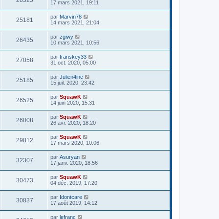
17 mars 2021, 19:11
par
Marvin78
25181
14 mars 2021, 21:04
par
zgiwy
26435
10 mars 2021, 10:56
par
franskey33
27058
31 oct. 2020, 05:00
par
Julien4ine
25185
15 juil. 2020, 23:42
par
SquawK
26525
14 juin 2020, 15:31
par
SquawK
26008
26 avr. 2020, 18:20
par
SquawK
29812
17 mars 2020, 10:06
par
Asuryan
32307
17 janv. 2020, 18:56
par
SquawK
30473
04 déc. 2019, 17:20
par
Idontcare
30837
17 août 2019, 14:12
par
lefranc