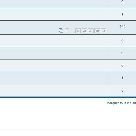
0
1
462
1
27
28
29
30
31
…
0
0
0
1
6
Marquer tous les s