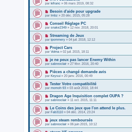
par
lefranc
»
06 mars 2019, 08:32
Besoin d'aide pour upgrade
par
Imbz
»
20 déc. 2015, 05:28
Conseil Réglage PC
par
snake2349
»
12 nov. 2018, 20:01
Streaming de Jeux
par
tpommery
»
04 juil. 2018, 12:12
Project Cars
par
Volma
»
02 juil. 2015, 18:11
je ne peux pas lancer Enemy Within
par
sabreoclair
»
27 févr. 2016, 20:40
Pièces a changé demande avis
par
Keysui
»
20 janv. 2016, 00:49
Tester Votre compatibilité
par
momoh-93
»
03 août 2010, 18:44
Dragon Age Inquisition complet OUPA ?
par
sabreoclair
»
11 oct. 2015, 11:11
Le Coins des jeux que l'on attend le plus.
par
Fab3110
»
04 déc. 2014, 23:24
jeux steam remboursés
par
sabreoclair
»
06 juin 2015, 10:12