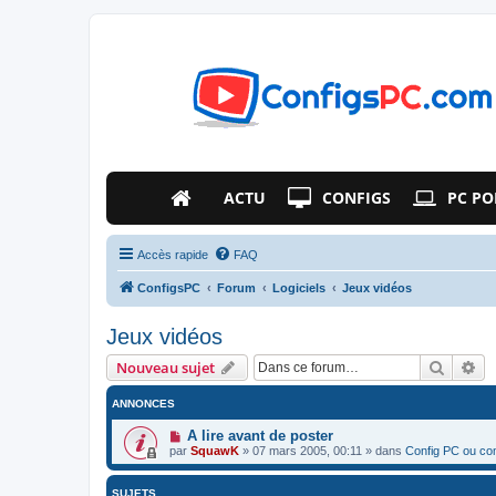
ACTU
CONFIGS
PC PO
Accès rapide
FAQ
ConfigsPC
Forum
Logiciels
Jeux vidéos
Jeux vidéos
Recher
Re
Nouveau sujet
ANNONCES
A lire avant de poster
par
SquawK
»
07 mars 2005, 00:11
» dans
Config PC ou c
SUJETS