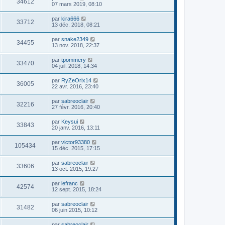
34612
07 mars 2019, 08:10
par
kira666
33712
13 déc. 2018, 08:21
par
snake2349
34455
13 nov. 2018, 22:37
par
tpommery
33470
04 juil. 2018, 14:34
par
RyZeOrix14
36005
22 avr. 2016, 23:40
par
sabreoclair
32216
27 févr. 2016, 20:40
par
Keysui
33843
20 janv. 2016, 13:11
par
victor93380
105434
15 déc. 2015, 17:15
par
sabreoclair
33606
13 oct. 2015, 19:27
par
lefranc
42574
12 sept. 2015, 18:24
par
sabreoclair
31482
06 juin 2015, 10:12
par
sabreoclair