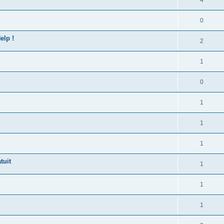
0
elp !
2
1
0
1
1
1
tuit
1
1
1