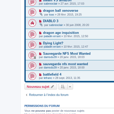
steam VS amazon
par
sabreoclair
»
27 avr. 2015, 17:03
dragon ball xenoverse
par
loas
»
28 févr. 2015, 19:25
DIABLO 3
par
sabreoclair
»
30 juin 2008, 20:20
dragon age inquisition
par
paladin errant
»
10 févr. 2015, 12:50
Dying Light?
par
paladin errant
»
10 févr. 2015, 12:47
Sauvegarde NFS Most Wanted
par
damsdu39
»
20 janv. 2015, 18:03
sauvegarde nfs most wanted
par
damsdu39
»
20 janv. 2015, 18:00
battlefield 4
par
lefranc
»
28 sept. 2013, 11:35
Nouveau sujet
Retourner à l’index du forum
PERMISSIONS DU FORUM
Vous
ne pouvez pas
poster de nouveaux sujets