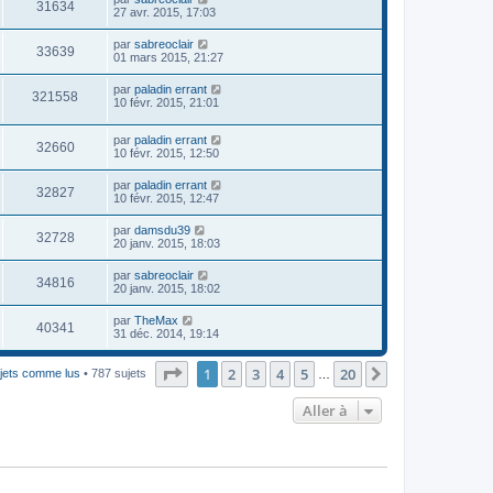
31634
27 avr. 2015, 17:03
par
sabreoclair
33639
01 mars 2015, 21:27
par
paladin errant
321558
10 févr. 2015, 21:01
par
paladin errant
32660
10 févr. 2015, 12:50
par
paladin errant
32827
10 févr. 2015, 12:47
par
damsdu39
32728
20 janv. 2015, 18:03
par
sabreoclair
34816
20 janv. 2015, 18:02
par
TheMax
40341
31 déc. 2014, 19:14
Page
1
sur
20
1
2
3
4
5
20
Suivante
ujets comme lus
• 787 sujets
…
Aller à