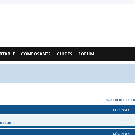
Configs PC - Forum
RTABLE
COMPOSANTS
GUIDES
FORUM
cher
cherche avancée
Marquer tous les s
RÉPONSES
0
omposants
RÉPONSES