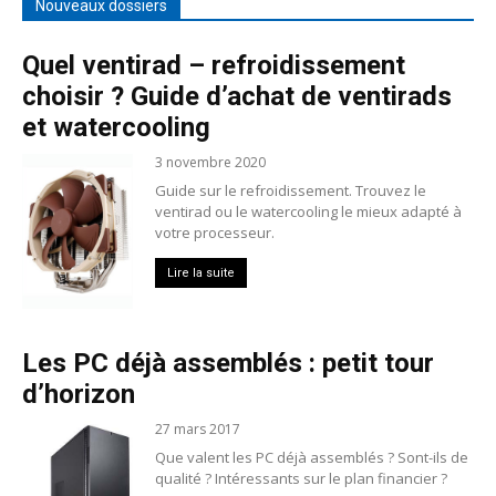
Nouveaux dossiers
Quel ventirad – refroidissement
choisir ? Guide d’achat de ventirads
et watercooling
3 novembre 2020
Guide sur le refroidissement. Trouvez le
ventirad ou le watercooling le mieux adapté à
votre processeur.
Lire la suite
Les PC déjà assemblés : petit tour
d’horizon
27 mars 2017
Que valent les PC déjà assemblés ? Sont-ils de
qualité ? Intéressants sur le plan financier ?