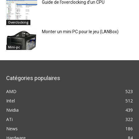
Guide de l’overclocking d’un CPU
Overclocking
Monter un mini PC pour le jeu (LANBox)
Mini-pc
Catégories populaires
AMD
523
Intel
512
Nvidia
439
ATi
322
News
186
Hardware
84