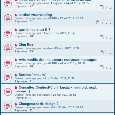
Dernier message par
Tonton Flingueur
«
14 juil. 2012, 18:35
Réponses :
27
1
2
section watercooling
Dernier message par
cyrus60840
«
12 juil. 2012, 13:13
Réponses :
31
1
2
3
quelle heure est-il ?
Dernier message par
Kilou
«
01 mai 2012, 17:14
Réponses :
18
1
2
Chat Box
Dernier message par
nuttelya
«
19 févr. 2012, 17:32
Réponses :
19
1
2
Avis modifs des indicateurs nouveaux messages
Dernier message par
cyrus60840
«
20 janv. 2012, 18:00
Réponses :
18
1
2
Section "retours"
Dernier message par
rafio
«
24 déc. 2011, 11:36
Réponses :
3
Consultez ConfigsPC via Tapatalk (android, ipad,
iphone...)
Dernier message par
Valeuh
«
25 juin 2011, 23:51
Réponses :
2
Changement de design ?
Dernier message par
chimiste49
«
30 déc. 2010, 09:23
Réponses :
11