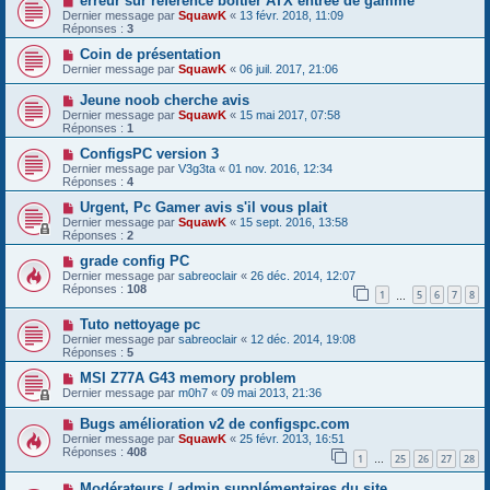
erreur sur référence boitier ATX entrée de gamme
Dernier message par
SquawK
«
13 févr. 2018, 11:09
Réponses :
3
Coin de présentation
Dernier message par
SquawK
«
06 juil. 2017, 21:06
Jeune noob cherche avis
Dernier message par
SquawK
«
15 mai 2017, 07:58
Réponses :
1
ConfigsPC version 3
Dernier message par
V3g3ta
«
01 nov. 2016, 12:34
Réponses :
4
Urgent, Pc Gamer avis s'il vous plait
Dernier message par
SquawK
«
15 sept. 2016, 13:58
Réponses :
2
grade config PC
Dernier message par
sabreoclair
«
26 déc. 2014, 12:07
Réponses :
108
1
5
6
7
8
…
Tuto nettoyage pc
Dernier message par
sabreoclair
«
12 déc. 2014, 19:08
Réponses :
5
MSI Z77A G43 memory problem
Dernier message par
m0h7
«
09 mai 2013, 21:36
Bugs amélioration v2 de configspc.com
Dernier message par
SquawK
«
25 févr. 2013, 16:51
Réponses :
408
1
25
26
27
28
…
Modérateurs / admin supplémentaires du site