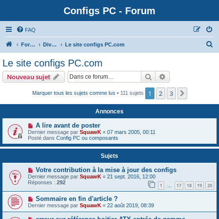
Configs PC - Forum
FAQ
Forum
Divers
Le site configs PC.com
Le site configs PC.com
Rechercher
Recherche avanc
Nouveau sujet
1
2
3
Suivante
Marquer tous les sujets comme lus
• 111 sujets
Annonces
A lire avant de poster
Dernier message par
SquawK
«
07 mars 2005, 00:11
Posté dans
Config PC ou composants
Sujets
Votre contribution à la mise à jour des configs
Dernier message par
SquawK
«
21 sept. 2016, 12:00
Réponses :
292
1
17
18
19
20
…
Sommaire en fin d'article ?
Dernier message par
SquawK
«
22 août 2019, 08:39