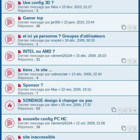
Une config 3D ?
Dernier message par
Kilou
«
15 févr. 2010, 01:27
Réponses :
3
Gamer top
Dernier message par
jpr050
«
22 janv. 2010, 23:44
Réponses :
20
1
2
et ici ya personne ? Groupes d'utilisateurs
Dernier message par
eraziel
«
18 déc. 2009, 00:29
Réponses :
1
INTEL ou AMD ?
Dernier message par
clement26104
«
15 déc. 2009, 18:23
Réponses :
21
1
2
tiens , le site ...
Dernier message par
sabreoclair
«
13 déc. 2009, 22:34
Réponses :
4
Sponsor ?
Dernier message par
Max
«
22 nov. 2009, 19:15
Réponses :
7
SONDAGE design à changer ou pas
Dernier message par
dam
«
05 nov. 2009, 17:32
Réponses :
53
1
2
3
4
nouvelle config PC HC
Dernier message par
clement26104
«
12 oct. 2009, 21:56
Réponses :
16
1
2
site inaccessible