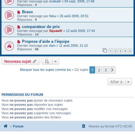
Dernier message par
exdeath
«
04 sept. 2009, 17:48
Réponses :
4
Bravo
Dernier message par
Kilou
«
26 août 2009, 20:51
Réponses :
9
comparateur de prix
Dernier message par
SquawK
«
12 août 2009, 17:44
Réponses :
14
Propose d'aide a l'équipe
Dernier message par
dam
«
11 août 2009, 21:10
Réponses :
66
1
2
3
4
5
Nouveau sujet
1
2
3
Suivante
Marquer tous les sujets comme lus
• 111 sujets
Aller à
PERMISSIONS DU FORUM
Vous
ne pouvez pas
poster de nouveaux sujets
Vous
ne pouvez pas
répondre aux sujets
Vous
ne pouvez pas
modifier vos messages
Vous
ne pouvez pas
supprimer vos messages
Vous
ne pouvez pas
joindre des fichiers
Forum
Heures au format
UTC+02:00