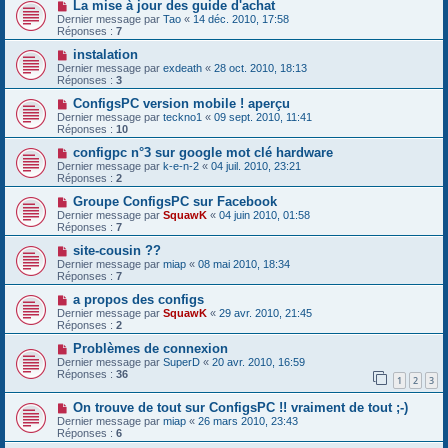
La mise à jour des guide d'achat
Dernier message par
Tao
«
14 déc. 2010, 17:58
Réponses :
7
instalation
Dernier message par
exdeath
«
28 oct. 2010, 18:13
Réponses :
3
ConfigsPC version mobile ! aperçu
Dernier message par
teckno1
«
09 sept. 2010, 11:41
Réponses :
10
configpc n°3 sur google mot clé hardware
Dernier message par
k-e-n-2
«
04 juil. 2010, 23:21
Réponses :
2
Groupe ConfigsPC sur Facebook
Dernier message par
SquawK
«
04 juin 2010, 01:58
Réponses :
7
site-cousin ??
Dernier message par
miap
«
08 mai 2010, 18:34
Réponses :
7
a propos des configs
Dernier message par
SquawK
«
29 avr. 2010, 21:45
Réponses :
2
Problèmes de connexion
Dernier message par
SuperD
«
20 avr. 2010, 16:59
Réponses :
36
1
2
3
On trouve de tout sur ConfigsPC !! vraiment de tout ;-)
Dernier message par
miap
«
26 mars 2010, 23:43
Réponses :
6